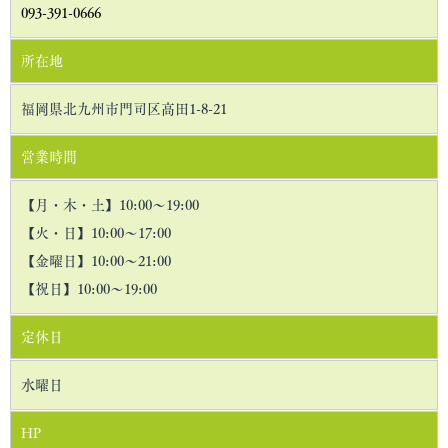
093-391-0666
個人情報の第三者への開示・提供の禁止
所在地
当社は、お客さまよりお預かりした個人情報を適切に管理し、次
のいずれかに該当する場合を除き、個人情報を第三者に開示いた
福岡県北九州市門司区高田1-8-21
しません。
営業時間
・お客さまの同意がある場合・お客さまが希望されるサービスを
行なうために当社が業務を委託する業者に対して開示する場合・
【月・木・土】10:00～19:00
法令に基づき開示することが必要である場合個人情報の安全対策
【火・日】10:00～17:00
当社は、個人情報の正確性及び安全性確保のために、セキュリテ
【金曜日】10:00～21:00
ィに万全の対策を講じています。
【祝日】10:00～19:00
ご本人の照会
定休日
お客さまがご本人の個人情報の照会・修正・削除などをご希望さ
れる場合には、ご本人であることを確認の上、対応させていただ
水曜日
きます。
HP
法令、規範の遵守と見直し