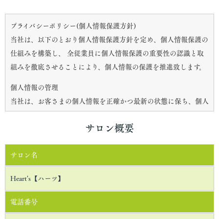
プライバシーポリシー(個人情報保護方針)
当社は、以下のとおり個人情報保護方針を定め、個人情報保護の
仕組みを構築し、 全従業員に個人情報保護の重要性の認識と取
組みを徹底させることにより、個人情報の保護を推進致します。
個人情報の管理
当社は、お客さまの個人情報を正確かつ最新の状態に保ち、個人
情報への不正アクセス・紛失・破損・改ざん・漏洩などを防止す
サロン概要
るため、 セキュリティシステムの維持・管理体制の整備・社員教
育の徹底等の必要な措置を講じ、安全対策を実施し個人情報の厳
サロン名
重な管理を行ないます。
個人情報の利用目的
Heart's【ハーツ】
お客さまからお預かりした個人情報は、当社からのご連絡や業務
電話番号
のご案内やご質問に対する回答として、電子メールや資料のご送
付に利用いたします。