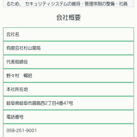
るため、 セキュリティシステムの維持・管理体制の整備・社員
教育の徹底等の必要な措置を講じ、安全対策を実施し個人情報の
厳重な管理を行ないます。
会社概要
個人情報の利用目的
会社名
お客さまからお預かりした個人情報は、当社からのご連絡や業務
のご案内やご質問に対する回答として、電子メールや資料のご送
有限会社杉山薬局
付に利用いたします。
個人情報の第三者への開示・提供の禁止
代表取締役
当社は、お客さまよりお預かりした個人情報を適切に管理し、次
のいずれかに該当する場合を除き、個人情報を第三者に開示いた
野々村 暢昭
しません。
本社所在地
・お客さまの同意がある場合
・お客さまが希望されるサービスを行なうために当社が業務を委
岐阜県岐阜市鏡島西2丁目4番47号
託する業者に対して開示する場合
・法令に基づき開示することが必要である場合
電話番号
個人情報の安全対策
当社は、個人情報の正確性及び安全性確保のために、セキュリテ
058-251-9001
ィに万全の対策を講じています。