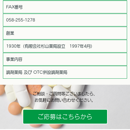
FAX番号
ご本人の照会
お客さまがご本人の個人情報の照会・修正・削除などをご希望さ
れる場合には、ご本人であることを確認の上、対応させていただ
058-255-1278
きます。
創業
法令、規範の遵守と見直し
当社は、保有する個人情報に関して適用される日本の法令、その
1930年（有限会社杉山薬局設立 1997年4月）
他規範を遵守するとともに、本ポリシーの内容を適宜見直し、そ
の改善に努めます。
事業内容
調剤薬局 及び OTC併設調剤薬局
ご相談・ご質問等ございましたら、
お気軽にお問い合わせください。
ご応募はこちらから