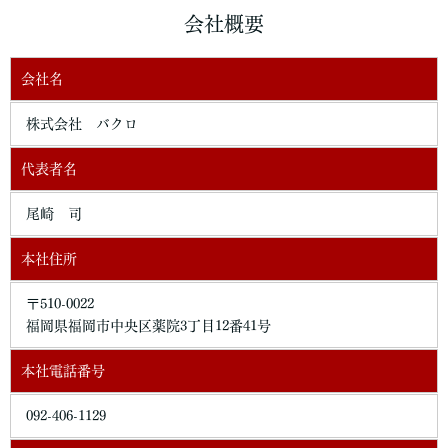
重な管理を行ないます。
会社概要
個人情報の利用目的
会社名
お客さまからお預かりした個人情報は、当社からのご連絡や業務
のご案内やご質問に対する回答として、電子メールや資料のご送
株式会社 バクロ
付に利用いたします。
個人情報の第三者への開示・提供の禁止
代表者名
当社は、お客さまよりお預かりした個人情報を適切に管理し、次
のいずれかに該当する場合を除き、個人情報を第三者に開示いた
尾崎 司
しません。
本社住所
・お客さまの同意がある場合
・お客さまが希望されるサービスを行なうために当社が業務を委
〒510-0022
託する業者に対して開示する場合
福岡県福岡市中央区薬院3丁目12番41号
・法令に基づき開示することが必要である場合
個人情報の安全対策
本社電話番号
当社は、個人情報の正確性及び安全性確保のために、セキュリテ
ィに万全の対策を講じています。
092-406-1129
ご本人の照会