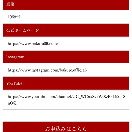
創業
お客さまがご本人の個人情報の照会・修正・削除などをご希望さ
れる場合には、ご本人であることを確認の上、対応させていただ
きます。
1968年
法令、規範の遵守と見直し
公式ホームページ
当社は、保有する個人情報に関して適用される日本の法令、その
他規範を遵守するとともに、本ポリシーの内容を適宜見直し、そ
https://www.bakuro09.com/
の改善に努めます。
Instagram
https://www.instagram.com/bakuro.official/
YouTube
https://www.youtube.com/channel/UC_WCnx8vkW0QBzL92u-8
nOQ
お申込みはこちら