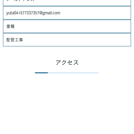
法令、規範の遵守と見直し
当社は、保有する個人情報に関して適用される日本の法令、その
yuta041677337357@gmail.com
他規範を遵守するとともに、本ポリシーの内容を適宜見直し、そ
の改善に努めます。
業種
配管工事
アクセス