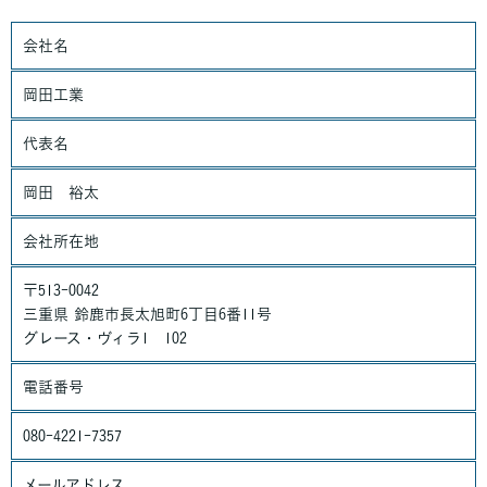
のご案内やご質問に対する回答として、電子メールや資料のご送
付に利用いたします。
会社名
個人情報の第三者への開示・提供の禁止
岡田工業
当社は、お客さまよりお預かりした個人情報を適切に管理し、次
のいずれかに該当する場合を除き、個人情報を第三者に開示いた
代表名
しません。
岡田 裕太
・お客さまの同意がある場合
・お客さまが希望されるサービスを行なうために当社が業務を委
託する業者に対して開示する場合
会社所在地
・法令に基づき開示することが必要である場合
個人情報の安全対策
〒513-0042
当社は、個人情報の正確性及び安全性確保のために、セキュリテ
三重県 鈴鹿市長太旭町6丁目6番11号
ィに万全の対策を講じています。
グレース・ヴィラ1 102
ご本人の照会
電話番号
お客さまがご本人の個人情報の照会・修正・削除などをご希望さ
れる場合には、ご本人であることを確認の上、対応させていただ
080-4221-7357
きます。
メールアドレス