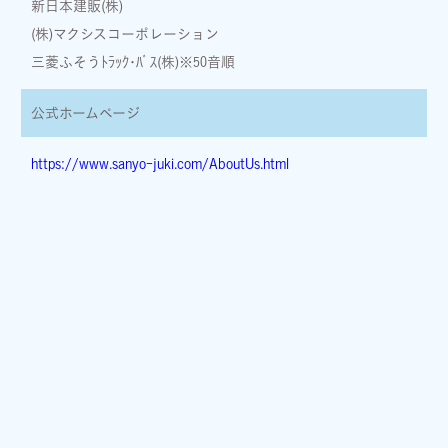
新日本建販(株)
(株)マクシスコーポレーション
三菱ふそうﾄﾗｯｸ･ﾊﾞｽ(株)※50音順
公式ホームページ
https://www.sanyo-juki.com/AboutUs.html