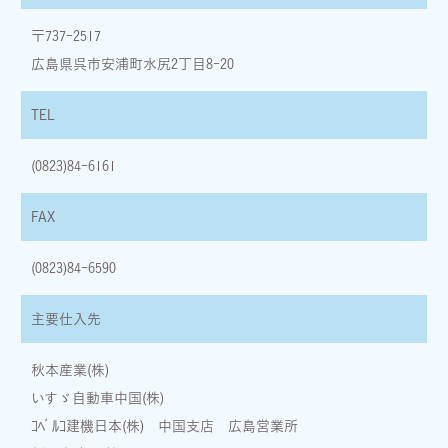
ご本人の照会
お客さまがご本人の個人情報の照会・修正・削除などをご希望さ
〒737-2517
れる場合には、ご本人であることを確認の上、対応させていただ
広島県呉市安浦町水尻2丁目8-20
きます。
法令、規範の遵守と見直し
TEL
当社は、保有する個人情報に関して適用される日本の法令、その
他規範を遵守するとともに、本ポリシーの内容を適宜見直し、そ
(0823)84-6161
の改善に努めます。
FAX
(0823)84-6590
主要仕入先
秋本産業(株)
いすゞ自動車中国(株)
ｺﾍﾞﾙｺ建機日本(株) 中国支店 広島営業所