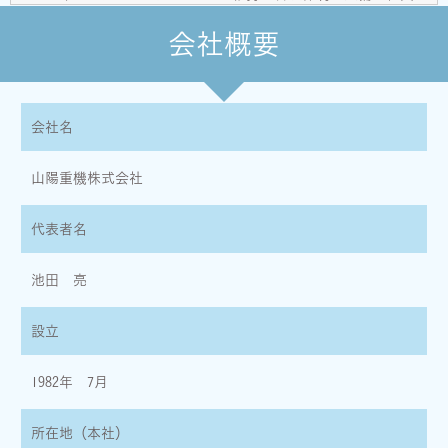
教育の徹底等の必要な措置を講じ、安全対策を実施し個人情報の
厳重な管理を行ないます。
会社概要
個人情報の利用目的
お客さまからお預かりした個人情報は、当社からのご連絡や業務
のご案内やご質問に対する回答として、電子メールや資料のご送
会社名
付に利用いたします。
山陽重機株式会社
個人情報の第三者への開示・提供の禁止
当社は、お客さまよりお預かりした個人情報を適切に管理し、次
のいずれかに該当する場合を除き、個人情報を第三者に開示いた
代表者名
しません。
池田 亮
・お客さまの同意がある場合
・お客さまが希望されるサービスを行なうために当社が業務を委
託する業者に対して開示する場合
設立
・法令に基づき開示することが必要である場合
個人情報の安全対策
1982年 7月
当社は、個人情報の正確性及び安全性確保のために、セキュリテ
ィに万全の対策を講じています。
所在地（本社）