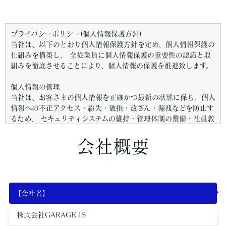
プライバシーポリシー(個人情報保護方針)
当社は、以下のとおり個人情報保護方針を定め、個人情報保護の
仕組みを構築し、 全従業員に個人情報保護の重要性の認識と取
組みを徹底させることにより、個人情報の保護を推進致します。
個人情報の管理
当社は、お客さまの個人情報を正確かつ最新の状態に保ち、個人
情報への不正アクセス・紛失・破損・改ざん・漏洩などを防止す
るため、 セキュリティシステムの維持・管理体制の整備・社員教
育の徹底等の必要な措置を講じ、安全対策を実施し個人情報の厳
重な管理を行ないます。
会社概要
個人情報の利用目的
お客さまからお預かりした個人情報は、当社からのご連絡や業務
のご案内やご質問に対する回答として、電子メールや資料のご送
付に利用いたします。
【会社名】
個人情報の第三者への開示・提供の禁止
株式会社GARAGE IS
当社は、お客さまよりお預かりした個人情報を適切に管理し、次