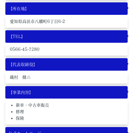
のいずれかに該当する場合を除き、個人情報を第三者に開示いた
【所在地】
しません。
愛知県高浜市八幡町6丁目6-2
・お客さまの同意がある場合
・お客さまが希望されるサービスを行なうために当社が業務を委
託する業者に対して開示する場合
【TEL】
・法令に基づき開示することが必要である場合
個人情報の安全対策
0566-45-7280
当社は、個人情報の正確性及び安全性確保のために、セキュリテ
ィに万全の対策を講じています。
【代表取締役】
ご本人の照会
磯村 健ニ
お客さまがご本人の個人情報の照会・修正・削除などをご希望さ
れる場合には、ご本人であることを確認の上、対応させていただ
【事業内容】
きます。
法令、規範の遵守と見直し
新車・中古車販売
当社は、保有する個人情報に関して適用される日本の法令、その
修理
他規範を遵守するとともに、本ポリシーの内容を適宜見直し、そ
保険
の改善に努めます。