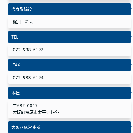
当社は、お客さまよりお預かりした個人情報を適切に管理し、次
のいずれかに該当する場合を除き、個人情報を第三者に開示いた
代表取締役
しません。
梶川 祥司
・お客さまの同意がある場合
・お客さまが希望されるサービスを行なうために当社が業務を委
TEL
託する業者に対して開示する場合
・法令に基づき開示することが必要である場合
072-938-5193
個人情報の安全対策
当社は、個人情報の正確性及び安全性確保のために、セキュリテ
ィに万全の対策を講じています。
FAX
ご本人の照会
072-983-5194
お客さまがご本人の個人情報の照会・修正・削除などをご希望さ
れる場合には、ご本人であることを確認の上、対応させていただ
本社
きます。
〒582-0017
法令、規範の遵守と見直し
大阪府柏原市太平寺1-9-1
当社は、保有する個人情報に関して適用される日本の法令、その
他規範を遵守するとともに、本ポリシーの内容を適宜見直し、そ
の改善に努めます。
大阪八尾営業所