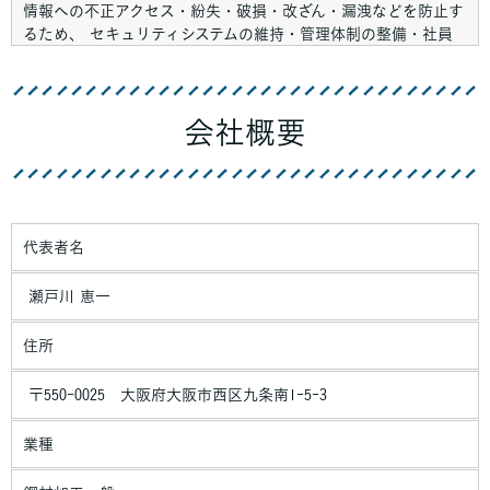
情報への不正アクセス・紛失・破損・改ざん・漏洩などを防止す
るため、 セキュリティシステムの維持・管理体制の整備・社員
教育の徹底等の必要な措置を講じ、安全対策を実施し個人情報の
厳重な管理を行ないます。
会社概要
個人情報の利用目的
お客さまからお預かりした個人情報は、当社からのご連絡や業務
のご案内やご質問に対する回答として、電子メールや資料のご送
付に利用いたします。
個人情報の第三者への開示・提供の禁止
代表者名
当社は、お客さまよりお預かりした個人情報を適切に管理し、次
のいずれかに該当する場合を除き、個人情報を第三者に開示いた
瀬戸川 恵一
しません。
住所
・お客さまの同意がある場合
・お客さまが希望されるサービスを行なうために当社が業務を委
〒550-0025 大阪府大阪市西区九条南1-5-3
託する業者に対して開示する場合
・法令に基づき開示することが必要である場合
業種
個人情報の安全対策
当社は、個人情報の正確性及び安全性確保のために、セキュリテ