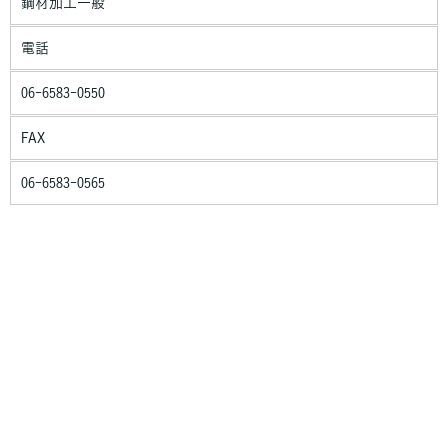
ィに万全の対策を講じています。
鋼材加工一般
ご本人の照会
電話
お客さまがご本人の個人情報の照会・修正・削除などをご希望さ
れる場合には、ご本人であることを確認の上、対応させていただ
06-6583-0550
きます。
FAX
法令、規範の遵守と見直し
当社は、保有する個人情報に関して適用される日本の法令、その
06-6583-0565
他規範を遵守するとともに、本ポリシーの内容を適宜見直し、そ
の改善に努めます。