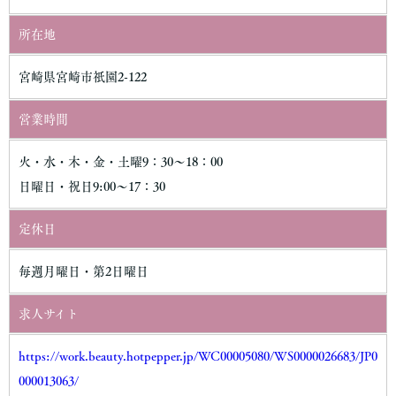
しません。
所在地
・お客さまの同意がある場合・お客さまが希望されるサービスを
行なうために当社が業務を委託する業者に対して開示する場合・
宮崎県宮崎市祇園2-122
法令に基づき開示することが必要である場合個人情報の安全対策
当社は、個人情報の正確性及び安全性確保のために、セキュリテ
営業時間
ィに万全の対策を講じています。
火・水・木・金・土曜9：30～18：00
ご本人の照会
日曜日・祝日9:00～17：30
お客さまがご本人の個人情報の照会・修正・削除などをご希望さ
れる場合には、ご本人であることを確認の上、対応させていただ
定休日
きます。
毎週月曜日・第2日曜日
法令、規範の遵守と見直し
求人サイト
当社は、保有する個人情報に関して適用される日本の法令、その
他規範を遵守するとともに、本ポリシーの内容を適宜見直し、そ
https://work.beauty.hotpepper.jp/WC00005080/WS0000026683/JP0
の改善に努めます。
000013063/