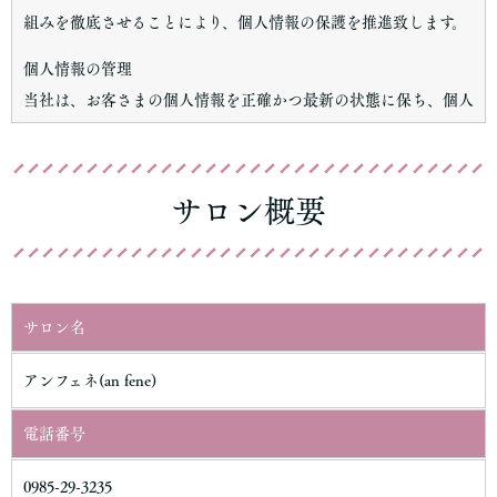
組みを徹底させることにより、個人情報の保護を推進致します。
個人情報の管理
当社は、お客さまの個人情報を正確かつ最新の状態に保ち、個人
情報への不正アクセス・紛失・破損・改ざん・漏洩などを防止す
るため、 セキュリティシステムの維持・管理体制の整備・社員教
育の徹底等の必要な措置を講じ、安全対策を実施し個人情報の厳
サロン概要
重な管理を行ないます。
個人情報の利用目的
お客さまからお預かりした個人情報は、当社からのご連絡や業務
サロン名
のご案内やご質問に対する回答として、電子メールや資料のご送
付に利用いたします。
アンフェネ(an fene)
個人情報の第三者への開示・提供の禁止
電話番号
当社は、お客さまよりお預かりした個人情報を適切に管理し、次
のいずれかに該当する場合を除き、個人情報を第三者に開示いた
0985-29-3235