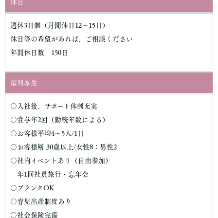
休日
週休3日制（月間休日12～15日）
休日等の希望があれば、ご相談ください
年間休日数 150日
福利厚生
〇入社後、サポート体制充実
〇賞与年2回（勤続年数による）
〇お客様平均4～5人/1日
〇お客様層 30歳以上/女性8：男性2
〇社内イベントあり（自由参加）
年1回社員旅行・忘年会
〇ブランクOK
〇育児出産制度あり
〇社会保険完備