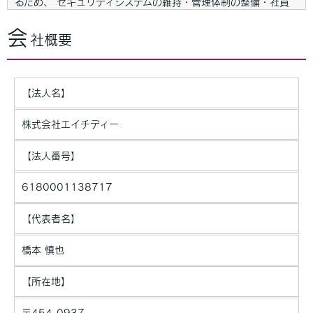
るため、 セキュリティシステムの維持・管理体制の整備・社員
教育の徹底等の必要な措置を講じ、安全対策を実施し個人情報の
厳重な管理を行ないます。
会
社概要
個人情報の利用目的
お客さまからお預かりした個人情報は、当社からのご連絡や業務
のご案内やご質問に対する回答として、電子メールや資料のご送
【法人名】
付に利用いたします。
株式会社エイチディー
個人情報の第三者への開示・提供の禁止
当社は、お客さまよりお預かりした個人情報を適切に管理し、次
【法人番号】
のいずれかに該当する場合を除き、個人情報を第三者に開示いた
しません。
6180001138717
・お客さまの同意がある場合
【代表者名】
・お客さまが希望されるサービスを行なうために当社が業務を委
託する業者に対して開示する場合
橋本 慎也
・法令に基づき開示することが必要である場合
個人情報の安全対策
当社は、個人情報の正確性及び安全性確保のために、セキュリテ
【所在地】
ィに万全の対策を講じています。
〒454-0937