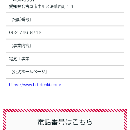
ご本人の照会
愛知県名古屋市中川区法華西町１４
お客さまがご本人の個人情報の照会・修正・削除などをご希望さ
れる場合には、ご本人であることを確認の上、対応させていただ
【電話番号】
きます。
052-746-8712
法令、規範の遵守と見直し
当社は、保有する個人情報に関して適用される日本の法令、その
【事業内容】
他規範を遵守するとともに、本ポリシーの内容を適宜見直し、そ
の改善に努めます。
電気工事業
【公式ホームページ】
https://www.hd-denki.com/
電話番号はこちら