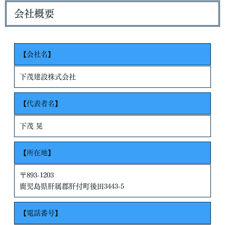
重な管理を行ないます。
会社概要
個人情報の利用目的
お客さまからお預かりした個人情報は、当社からのご連絡や業務
のご案内やご質問に対する回答として、電子メールや資料のご送
【会社名】
付に利用いたします。
下茂建設株式会社
個人情報の第三者への開示・提供の禁止
当社は、お客さまよりお預かりした個人情報を適切に管理し、次
のいずれかに該当する場合を除き、個人情報を第三者に開示いた
【代表者名】
しません。
下茂 晃
・お客さまの同意がある場合
・お客さまが希望されるサービスを行なうために当社が業務を委
【所在地】
託する業者に対して開示する場合
・法令に基づき開示することが必要である場合
個人情報の安全対策
〒893-1203
当社は、個人情報の正確性及び安全性確保のために、セキュリテ
鹿児島県肝属郡肝付町後田3443-5
ィに万全の対策を講じています。
【電話番号】
ご本人の照会