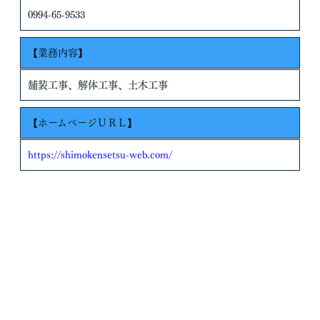
お客さまがご本人の個人情報の照会・修正・削除などをご希望さ
0994-65-9533
れる場合には、ご本人であることを確認の上、対応させていただ
きます。
【業務内容】
法令、規範の遵守と見直し
当社は、保有する個人情報に関して適用される日本の法令、その
舗装工事、解体工事、土木工事
他規範を遵守するとともに、本ポリシーの内容を適宜見直し、そ
の改善に努めます。
【ホームページＵＲＬ】
https://shimokensetsu-web.com/