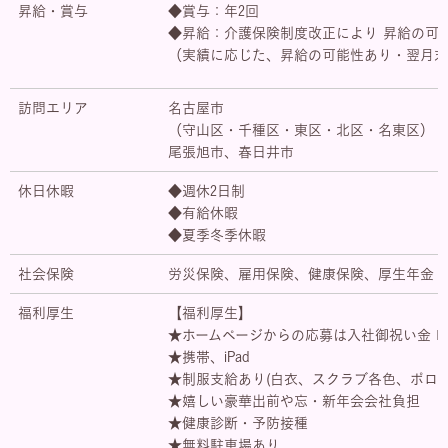
昇給・賞与
◆賞与：年2回
◆昇給：介護保険制度改正により 昇給の可
（実績に応じた、昇給の可能性あり・翌月末
訪問エリア
名古屋市
（守山区・千種区・東区・北区・名東区）
尾張旭市、春日井市
休日休暇
◆週休2日制
◆有給休暇
◆夏季冬季休暇
社会保険
労災保険、雇用保険、健康保険、厚生年金
福利厚生
【福利厚生】
★ホームページからの応募は入社御祝い金１０
★携帯、iPad
★制服支給あり(白衣、スクラブ各色、ポロシ
★嬉しい豪華出前や忘・新年会会社負担
★健康診断・予防接種
★無料駐車場あり