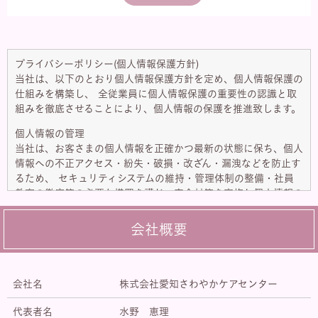
プライバシーポリシー(個人情報保護方針)
当社は、以下のとおり個人情報保護方針を定め、個人情報保護の
仕組みを構築し、 全従業員に個人情報保護の重要性の認識と取
組みを徹底させることにより、個人情報の保護を推進致します。
個人情報の管理
当社は、お客さまの個人情報を正確かつ最新の状態に保ち、個人
情報への不正アクセス・紛失・破損・改ざん・漏洩などを防止す
るため、 セキュリティシステムの維持・管理体制の整備・社員
教育の徹底等の必要な措置を講じ、安全対策を実施し個人情報の
厳重な管理を行ないます。
会社概要
個人情報の利用目的
お客さまからお預かりした個人情報は、当社からのご連絡や業務
のご案内やご質問に対する回答として、電子メールや資料のご送
付に利用いたします。
会社名
株式会社愛知さわやかケアセンター
個人情報の第三者への開示・提供の禁止
代表者名
水野 恵理
当社は、お客さまよりお預かりした個人情報を適切に管理し、次