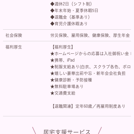
◆週休2日（シフト制）
◆年末年始・夏季休暇5日
◆退職金（基準あり）
◆育児介護休暇あり
社会保険
労災保険、雇用保険、健康保険、厚生年金
福利厚生
【福利厚生】
★ホームページからの応募は入社御祝い金１０
★携帯、iPad
★制服支給あり(白衣、スクラブ各色、ポロシ
★嬉しい豪華出前や忘・新年会会社負担
★健康診断・予防接種
★無料駐車場あり
★交通費支給
【退職関連】定年60歳／再雇用制度あり
居宅支援サービス