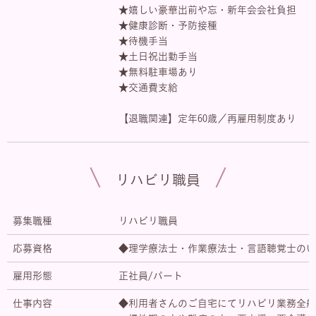
★嬉しい豪華出前や忘・新年会会社負担
★健康診断・予防接種
★待機手当
★土日祝出勤手当
★無料駐車場あり
★交通費支給
【退職関連】定年60歳／再雇用制度あり
リハビリ職員
募集職種
リハビリ職員
応募資格
◆理学療法士・作業療法士・言語聴覚士のい
雇用形態
正社員/パート
仕事内容
◆利用者さんのご自宅にてリハビリ業務全般