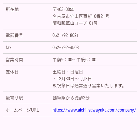
のいずれかに該当する場合を除き、個人情報を第三者に開示いた
所在地
〒463-0055
しません。
名古屋市守山区西新10番21号
藤和瓢箪山コープ101号
・お客さまの同意がある場合・お客さまが希望されるサービスを
行なうために当社が業務を委託する業者に対して開示する場合・
電話番号
052-792-8021
法令に基づき開示することが必要である場合個人情報の安全対策
当社は、個人情報の正確性及び安全性確保のために、セキュリテ
fax
052-792-4508
ィに万全の対策を講じています。
営業時間
午前9：00～午後6：00
ご本人の照会
お客さまがご本人の個人情報の照会・修正・削除などをご希望さ
定休日
土曜日・日曜日
れる場合には、ご本人であることを確認の上、対応させていただ
・12月30日～1月3日
きます。
※祝祭日は通常通り営業いたします。
法令、規範の遵守と見直し
最寄り駅
瓢箪駅から徒歩2分
当社は、保有する個人情報に関して適用される日本の法令、その
他規範を遵守するとともに、本ポリシーの内容を適宜見直し、そ
ホームページURL
https://www.aichi-sawayaka.com/company/
の改善に努めます。