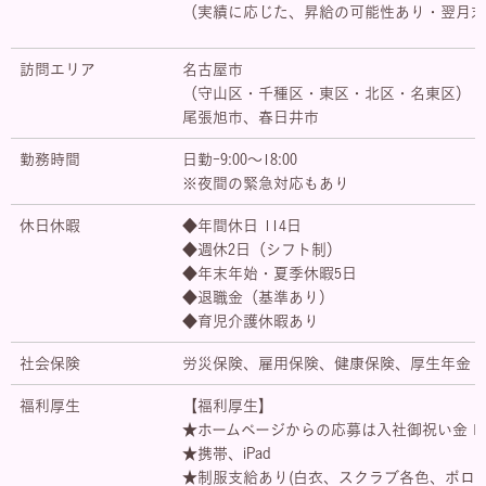
（実績に応じた、昇給の可能性あり・翌月末
訪問エリア
名古屋市
（守山区・千種区・東区・北区・名東区）
尾張旭市、春日井市
勤務時間
日勤-9:00～18:00
※夜間の緊急対応もあり
休日休暇
◆年間休日 114日
◆週休2日（シフト制）
◆年末年始・夏季休暇5日
◆退職金（基準あり）
◆育児介護休暇あり
社会保険
労災保険、雇用保険、健康保険、厚生年金
福利厚生
【福利厚生】
★ホームページからの応募は入社御祝い金１０
★携帯、iPad
★制服支給あり(白衣、スクラブ各色、ポロシ