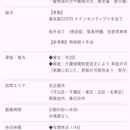
・慢性期の方や難病の方、要支援・要介護の
給与
【常勤】
基本給23万円 ＋インセンティブ＋手当て
他手当て （感染症、緊急待機、自家用車等
【非常勤】時給制＋手当
昇給・賞与
◆賞与：年2回
◆昇給：介護保険制度改正により 昇給の可
（実績に応じた、昇給の可能性あり・翌月末
訪問エリア
名古屋市
（守山区・千種区・東区・北区・名東区）
尾張旭市、春日井市
勤務時間
日勤9:00～18:00
※残業なし
休日休暇
◆年間休日 114日