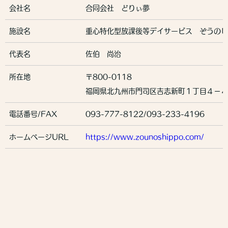
付に利用いたします。
会社名
合同会社 どりぃ夢
個人情報の第三者への開示・提供の禁止
当社は、お客さまよりお預かりした個人情報を適切に管理し、次
施設名
重心特化型放課後等デイサービス ぞうのし
のいずれかに該当する場合を除き、個人情報を第三者に開示いた
しません。
代表名
佐伯 尚治
・お客さまの同意がある場合・お客さまが希望されるサービスを
所在地
〒800-0118
行なうために当社が業務を委託する業者に対して開示する場合・
法令に基づき開示することが必要である場合個人情報の安全対策
福岡県北九州市門司区吉志新町１丁目４－４
当社は、個人情報の正確性及び安全性確保のために、セキュリテ
ィに万全の対策を講じています。
電話番号/FAX
093-777-8122/093-233-4196
ご本人の照会
ホームページURL
https://www.zounoshippo.com/
お客さまがご本人の個人情報の照会・修正・削除などをご希望さ
れる場合には、ご本人であることを確認の上、対応させていただ
きます。
法令、規範の遵守と見直し
当社は、保有する個人情報に関して適用される日本の法令、その
他規範を遵守するとともに、本ポリシーの内容を適宜見直し、そ
の改善に努めます。