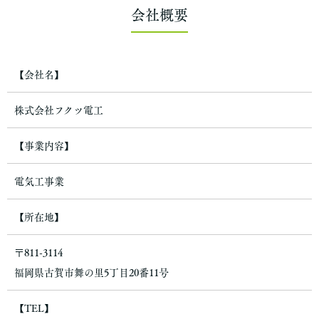
個人情報の利用目的
会社概要
お客さまからお預かりした個人情報は、当社からのご連絡や業務
のご案内やご質問に対する回答として、電子メールや資料のご送
付に利用いたします。
【会社名】
個人情報の第三者への開示・提供の禁止
当社は、お客さまよりお預かりした個人情報を適切に管理し、次
株式会社フクツ電工
のいずれかに該当する場合を除き、個人情報を第三者に開示いた
しません。
【事業内容】
・お客さまの同意がある場合
・お客さまが希望されるサービスを行なうために当社が業務を委
電気工事業
託する業者に対して開示する場合
・法令に基づき開示することが必要である場合
【所在地】
個人情報の安全対策
当社は、個人情報の正確性及び安全性確保のために、セキュリテ
ィに万全の対策を講じています。
〒811-3114
福岡県古賀市舞の里5丁目20番11号
ご本人の照会
お客さまがご本人の個人情報の照会・修正・削除などをご希望さ
【TEL】
れる場合には、ご本人であることを確認の上、対応させていただ