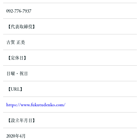
きます。
092-776-7937
法令、規範の遵守と見直し
当社は、保有する個人情報に関して適用される日本の法令、その
【代表取締役】
他規範を遵守するとともに、本ポリシーの内容を適宜見直し、そ
の改善に努めます。
古賀 正美
【定休日】
日曜・祝日
【URL】
https://www.fukutudenko.com/
【設立年月日】
2020年4月