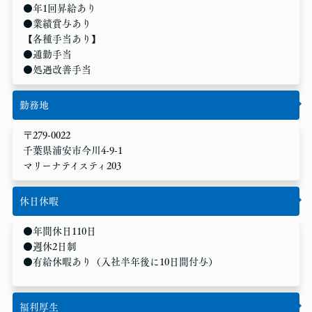
●年1回昇給あり
●業績賞与あり
【各種手当あり】
●通勤手当
●処遇改善手当
勤務地
〒279-0022
千葉県浦安市今川4-9-1
マリーナテイスティ203
休日休暇
●年間休日110日
●週休2日制
●有給休暇あり（入社半年後に10日間付与）
福利厚生