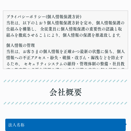
プライバシーポリシー(個人情報保護方針)
当社は、以下のとおり個人情報保護方針を定め、個人情報保護の
仕組みを構築し、 全従業員に個人情報保護の重要性の認識と取
組みを徹底させることにより、個人情報の保護を推進致します。
個人情報の管理
当社は、お客さまの個人情報を正確かつ最新の状態に保ち、個人
情報への不正アクセス・紛失・破損・改ざん・漏洩などを防止す
るため、 セキュリティシステムの維持・管理体制の整備・社員教
育の徹底等の必要な措置を講じ、安全対策を実施し個人情報の厳
重な管理を行ないます。
個人情報の利用目的
会社概要
お客さまからお預かりした個人情報は、当社からのご連絡や業務
のご案内やご質問に対する回答として、電子メールや資料のご送
付に利用いたします。
個人情報の第三者への開示・提供の禁止
当社は、お客さまよりお預かりした個人情報を適切に管理し、次
法人名称
のいずれかに該当する場合を除き、個人情報を第三者に開示いた