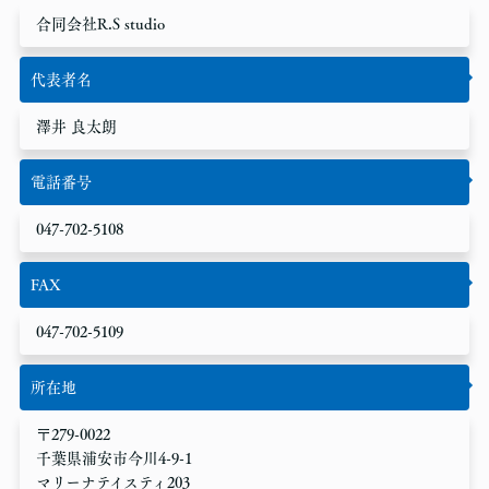
しません。
合同会社R.S studio
・お客さまの同意がある場合・お客さまが希望されるサービスを
行なうために当社が業務を委託する業者に対して開示する場合・
代表者名
法令に基づき開示することが必要である場合個人情報の安全対策
当社は、個人情報の正確性及び安全性確保のために、セキュリテ
澤井 良太朗
ィに万全の対策を講じています。
ご本人の照会
電話番号
お客さまがご本人の個人情報の照会・修正・削除などをご希望さ
れる場合には、ご本人であることを確認の上、対応させていただ
047-702-5108
きます。
法令、規範の遵守と見直し
FAX
当社は、保有する個人情報に関して適用される日本の法令、その
他規範を遵守するとともに、本ポリシーの内容を適宜見直し、そ
047-702-5109
の改善に努めます。
所在地
〒279-0022
千葉県浦安市今川4-9-1
マリーナテイスティ203