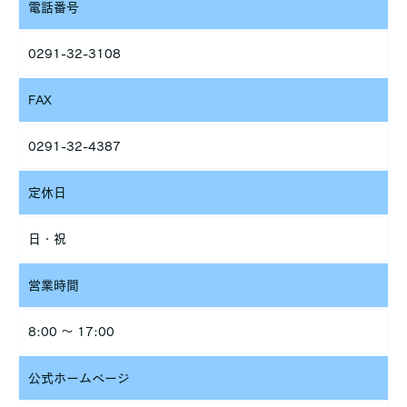
お客さまがご本人の個人情報の照会・修正・削除などをご希望さ
電話番号
れる場合には、ご本人であることを確認の上、対応させていただ
きます。
0291-32-3108
法令、規範の遵守と見直し
当社は、保有する個人情報に関して適用される日本の法令、その
FAX
他規範を遵守するとともに、本ポリシーの内容を適宜見直し、そ
の改善に努めます。
0291-32-4387
定休日
日・祝
営業時間
8:00 ～ 17:00
公式ホームページ