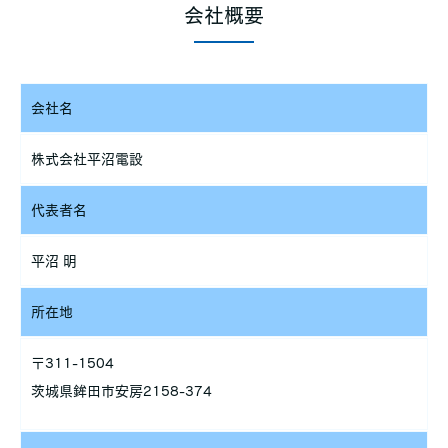
厳重な管理を行ないます。
会社概要
個人情報の利用目的
お客さまからお預かりした個人情報は、当社からのご連絡や業務
のご案内やご質問に対する回答として、電子メールや資料のご送
会社名
付に利用いたします。
個人情報の第三者への開示・提供の禁止
株式会社平沼電設
当社は、お客さまよりお預かりした個人情報を適切に管理し、次
のいずれかに該当する場合を除き、個人情報を第三者に開示いた
代表者名
しません。
平沼 明
・お客さまの同意がある場合
・お客さまが希望されるサービスを行なうために当社が業務を委
託する業者に対して開示する場合
所在地
・法令に基づき開示することが必要である場合
個人情報の安全対策
〒311-1504
当社は、個人情報の正確性及び安全性確保のために、セキュリテ
ィに万全の対策を講じています。
茨城県鉾田市安房2158-374
ご本人の照会