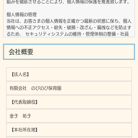
組みを徹底させることにより、個人情報の保護を推進致します。
個人情報の管理
当社は、お客さまの個人情報を正確かつ最新の状態に保ち、個人
情報への不正アクセス・紛失・破損・改ざん・漏洩などを防止す
るため、 セキュリティシステムの維持・管理体制の整備・社員
教育の徹底等の必要な措置を講じ、安全対策を実施し個人情報の
厳重な管理を行ないます。
会社概要
個人情報の利用目的
お客さまからお預かりした個人情報は、当社からのご連絡や業務
のご案内やご質問に対する回答として、電子メールや資料のご送
【法人名】
付に利用いたします。
有限会社 のびのび保育園
個人情報の第三者への開示・提供の禁止
当社は、お客さまよりお預かりした個人情報を適切に管理し、次
【代表取締役】
のいずれかに該当する場合を除き、個人情報を第三者に開示いた
しません。
金子 祐子
・お客さまの同意がある場合
【本社所在地】
・お客さまが希望されるサービスを行なうために当社が業務を委
託する業者に対して開示する場合