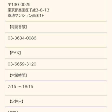
〒130-0025
・法令に基づき開示することが必要である場合
個人情報の安全対策
東京都墨田区千歳3-8-13
当社は、個人情報の正確性及び安全性確保のために、セキュリテ
泰地マンション両国1F
ィに万全の対策を講じています。
【電話番号】
ご本人の照会
お客さまがご本人の個人情報の照会・修正・削除などをご希望さ
03-3634-0086
れる場合には、ご本人であることを確認の上、対応させていただ
きます。
【FAX】
法令、規範の遵守と見直し
当社は、保有する個人情報に関して適用される日本の法令、その
03-6659-3120
他規範を遵守するとともに、本ポリシーの内容を適宜見直し、そ
の改善に努めます。
【営業時間】
7:15 ～ 18:15
【定休日】