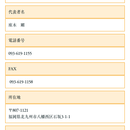
のいずれかに該当する場合を除き、個人情報を第三者に開示いた
しません。
代表者名
・お客さまの同意がある場合・お客さまが希望されるサービスを
行なうために当社が業務を委託する業者に対して開示する場合・
座木 剛
法令に基づき開示することが必要である場合個人情報の安全対策
当社は、個人情報の正確性及び安全性確保のために、セキュリテ
電話番号
ィに万全の対策を講じています。
ご本人の照会
093-619-1155
お客さまがご本人の個人情報の照会・修正・削除などをご希望さ
れる場合には、ご本人であることを確認の上、対応させていただ
FAX
きます。
法令、規範の遵守と見直し
093-619-1158
当社は、保有する個人情報に関して適用される日本の法令、その
他規範を遵守するとともに、本ポリシーの内容を適宜見直し、そ
所在地
の改善に努めます。
〒807-1121
福岡県北九州市八幡西区石坂3-1-1