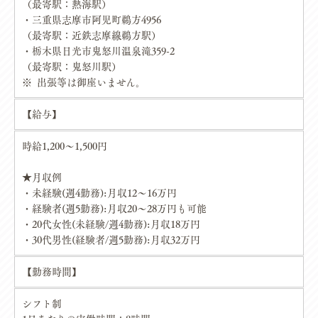
（最寄駅：熱海駅）
・三重県志摩市阿児町鵜方4956
（最寄駅：近鉄志摩線鵜方駅）
・栃木県日光市鬼怒川温泉滝359-2
（最寄駅：鬼怒川駅）
※ 出張等は御座いません。
【給与】
時給1,200～1,500円
★月収例
・未経験(週4勤務):月収12〜16万円
・経験者(週5勤務):月収20〜28万円も可能
・20代女性(未経験/週4勤務):月収18万円
・30代男性(経験者/週5勤務):月収32万円
【勤務時間】
シフト制