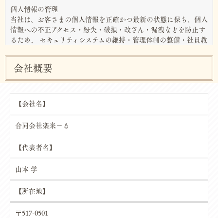
個人情報の管理
当社は、お客さまの個人情報を正確かつ最新の状態に保ち、個人
情報への不正アクセス・紛失・破損・改ざん・漏洩などを防止す
るため、 セキュリティシステムの維持・管理体制の整備・社員教
育の徹底等の必要な措置を講じ、安全対策を実施し個人情報の厳
重な管理を行ないます。
会社概要
個人情報の利用目的
お客さまからお預かりした個人情報は、当社からのご連絡や業務
のご案内やご質問に対する回答として、電子メールや資料のご送
【会社名】
付に利用いたします。
合同会社楽来ーる
個人情報の第三者への開示・提供の禁止
当社は、お客さまよりお預かりした個人情報を適切に管理し、次
【代表者名】
のいずれかに該当する場合を除き、個人情報を第三者に開示いた
しません。
山本 学
・お客さまの同意がある場合
【所在地】
・お客さまが希望されるサービスを行なうために当社が業務を委
託する業者に対して開示する場合
〒517-0501
・法令に基づき開示することが必要である場合