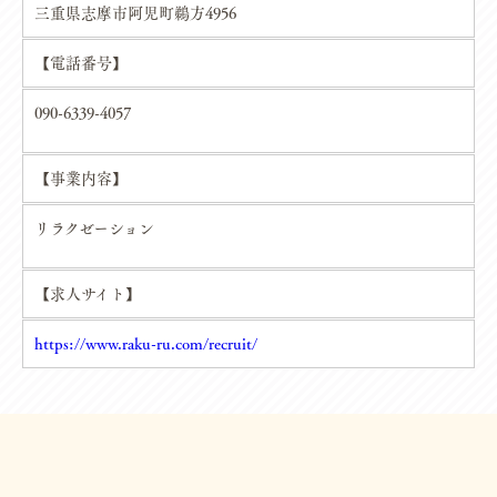
個人情報の安全対策
三重県志摩市阿児町鵜方4956
当社は、個人情報の正確性及び安全性確保のために、セキュリテ
ィに万全の対策を講じています。
【電話番号】
ご本人の照会
090-6339-4057
お客さまがご本人の個人情報の照会・修正・削除などをご希望さ
れる場合には、ご本人であることを確認の上、対応させていただ
きます。
【事業内容】
法令、規範の遵守と見直し
リラクゼーション
当社は、保有する個人情報に関して適用される日本の法令、その
他規範を遵守するとともに、本ポリシーの内容を適宜見直し、そ
の改善に努めます。
【求人サイト】
https://www.raku-ru.com/recruit/