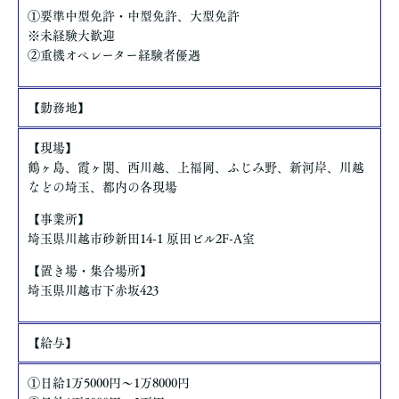
①要準中型免許・中型免許、大型免許
※未経験大歓迎
②重機オペレーター経験者優遇
【勤務地】
【現場】
鶴ヶ島、霞ヶ関、西川越、上福岡、ふじみ野、新河岸、川越
などの埼玉、都内の各現場
【事業所】
埼玉県川越市砂新田14-1 原田ビル2F-A室
【置き場・集合場所】
埼玉県川越市下赤坂423
【給与】
①日給1万5000円～1万8000円