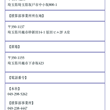
個人情報の安全対策
埼玉県埼玉県坂戸市中小坂800-1
当社は、個人情報の正確性及び安全性確保のために、セキュリテ
ィに万全の対策を講じています。
【積算部事業所所在地】
ご本人の照会
〒350-1137
お客さまがご本人の個人情報の照会・修正・削除などをご希望さ
埼玉県川越市砂新田14-1 原田ビル2F A室
れる場合には、ご本人であることを確認の上、対応させていただ
きます。
【置場】
法令、規範の遵守と見直し
当社は、保有する個人情報に関して適用される日本の法令、その
〒350-1155
他規範を遵守するとともに、本ポリシーの内容を適宜見直し、そ
埼玉県川越市下赤坂423
の改善に努めます。
【電話番号】
【本社】
049-298-5262
【積算部事業所】
​049-238-4447