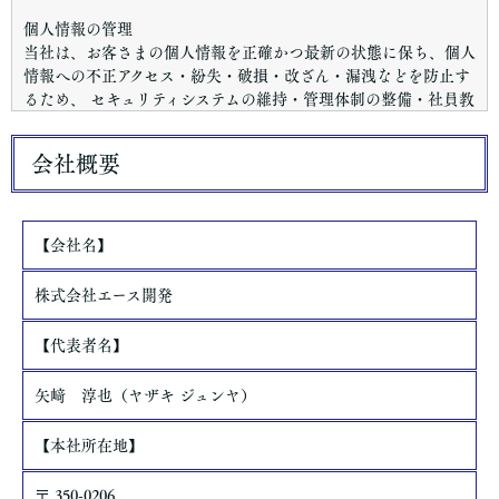
個人情報の管理
当社は、お客さまの個人情報を正確かつ最新の状態に保ち、個人
情報への不正アクセス・紛失・破損・改ざん・漏洩などを防止す
るため、 セキュリティシステムの維持・管理体制の整備・社員教
育の徹底等の必要な措置を講じ、安全対策を実施し個人情報の厳
重な管理を行ないます。
会社概要
個人情報の利用目的
お客さまからお預かりした個人情報は、当社からのご連絡や業務
のご案内やご質問に対する回答として、電子メールや資料のご送
【会社名】
付に利用いたします。
株式会社エース開発
個人情報の第三者への開示・提供の禁止
当社は、お客さまよりお預かりした個人情報を適切に管理し、次
【代表者名】
のいずれかに該当する場合を除き、個人情報を第三者に開示いた
しません。
矢﨑 淳也（ヤザキ ジュンヤ）
・お客さまの同意がある場合
【本社所在地】
・お客さまが希望されるサービスを行なうために当社が業務を委
託する業者に対して開示する場合
〒 350-0206
・法令に基づき開示することが必要である場合