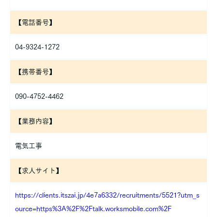
ィに万全の対策を講じています。
【電話番号】
ご本人の照会
お客さまがご本人の個人情報の照会・修正・削除などをご希望さ
れる場合には、ご本人であることを確認の上、対応させていただ
04-9324-1272
きます。
【携帯番号】
法令、規範の遵守と見直し
当社は、保有する個人情報に関して適用される日本の法令、その
090-4752-4462
他規範を遵守するとともに、本ポリシーの内容を適宜見直し、そ
の改善に努めます。
【業務内容】
電気工事
【求人サイト】
https://clients.itszai.jp/4e7a6332/recruitments/5521?utm_s
ource=https%3A%2F%2Ftalk.worksmobile.com%2F