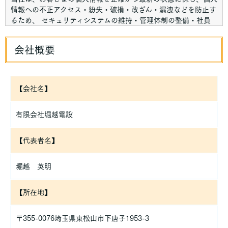
情報への不正アクセス・紛失・破損・改ざん・漏洩などを防止す
るため、 セキュリティシステムの維持・管理体制の整備・社員
教育の徹底等の必要な措置を講じ、安全対策を実施し個人情報の
厳重な管理を行ないます。
会社概要
個人情報の利用目的
お客さまからお預かりした個人情報は、当社からのご連絡や業務
のご案内やご質問に対する回答として、電子メールや資料のご送
【会社名】
付に利用いたします。
有限会社堀越電設
個人情報の第三者への開示・提供の禁止
当社は、お客さまよりお預かりした個人情報を適切に管理し、次
のいずれかに該当する場合を除き、個人情報を第三者に開示いた
【代表者名】
しません。
堀越 英明
・お客さまの同意がある場合
・お客さまが希望されるサービスを行なうために当社が業務を委
託する業者に対して開示する場合
【所在地】
・法令に基づき開示することが必要である場合
個人情報の安全対策
〒355-0076埼玉県東松山市下唐子1953-3
当社は、個人情報の正確性及び安全性確保のために、セキュリテ