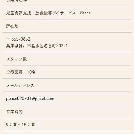
・お客さまの同意がある場合
・お客さまが希望されるサービスを行なうために当社が業務を委
児童発達支援・放課後等デイサービス Peace
託する業者に対して開示する場合
・法令に基づき開示することが必要である場合
所在地
個人情報の安全対策
当社は、個人情報の正確性及び安全性確保のために、セキュリテ
〒 655-0852
ィに万全の対策を講じています。
兵庫県神戸市垂水区名谷町303-1
ご本人の照会
スタッフ数
お客さまがご本人の個人情報の照会・修正・削除などをご希望さ
れる場合には、ご本人であることを確認の上、対応させていただ
全従業員 10名
きます。
メールアドレス
法令、規範の遵守と見直し
当社は、保有する個人情報に関して適用される日本の法令、その
他規範を遵守するとともに、本ポリシーの内容を適宜見直し、そ
peace020701@gmail.com
の改善に努めます。
営業時間
9：00～18：00