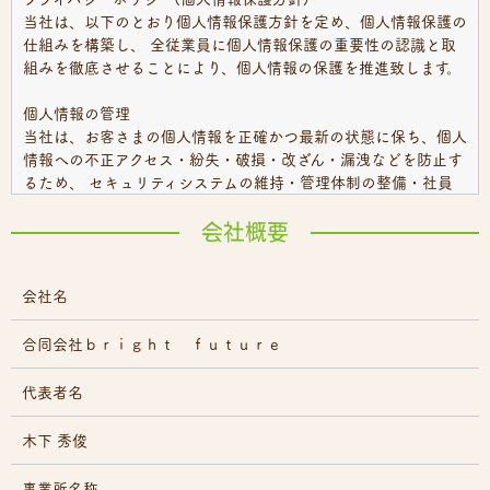
当社は、以下のとおり個人情報保護方針を定め、個人情報保護の
仕組みを構築し、 全従業員に個人情報保護の重要性の認識と取
組みを徹底させることにより、個人情報の保護を推進致します。
個人情報の管理
当社は、お客さまの個人情報を正確かつ最新の状態に保ち、個人
情報への不正アクセス・紛失・破損・改ざん・漏洩などを防止す
るため、 セキュリティシステムの維持・管理体制の整備・社員
教育の徹底等の必要な措置を講じ、安全対策を実施し個人情報の
厳重な管理を行ないます。
会社概要
個人情報の利用目的
会社名
お客さまからお預かりした個人情報は、当社からのご連絡や業務
のご案内やご質問に対する回答として、電子メールや資料のご送
付に利用いたします。
合同会社ｂｒｉｇｈｔ ｆｕｔｕｒｅ
個人情報の第三者への開示・提供の禁止
代表者名
当社は、お客さまよりお預かりした個人情報を適切に管理し、次
のいずれかに該当する場合を除き、個人情報を第三者に開示いた
木下 秀俊
しません。
事業所名称