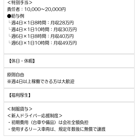
＜特別手当＞
責任者：10,000～20,000円
●給与例
└週4日×1日8時間：月収28万円
└週4日×1日10時間：月収30万円
└週6日×1日8時間：月収40万円
└週6日×1日10時間：月収49万円
【休日・休暇】
原則自由
※週4日以上稼働できる方は大歓迎
【福利厚生】
＜制服貸与＞
＜新人ドライバー応援制度＞
・初期費用（台車や備品）は会社全額負担
・使用するリース車両は、規定年数後に無償で譲渡