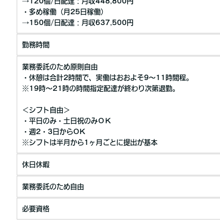
→120個/日配達：月収448,800円
・多め稼働（月25日稼働）
→150個/日配達：月収637,500円
勤務時間
業務委託のため原則自由
・休憩は合計2時間で、実働はおおよそ9〜11時間程。
※19時～21時の時間指定配達が終わり次第退勤。
＜シフト自由＞
・平日のみ・土日祝のみＯＫ
・週2・3日からOK
※シフトは半月から1ヶ月ごとに提出が基本
休日休暇
業務委託のため自由
必要資格