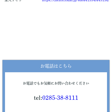
求人サイト
https://clients.itszai.jp/4d6a41354f4451
のいずれかに該当する場合を除き、個人情報を第三者に開示いた
しません。
・お客さまの同意がある場合
・お客さまが希望されるサービスを行なうために当社が業務を委
託する業者に対して開示する場合
・法令に基づき開示することが必要である場合
個人情報の安全対策
当社は、個人情報の正確性及び安全性確保のために、セキュリテ
お電話はこちら
ィに万全の対策を講じています。
ご本人の照会
お電話でもお気軽にお問い合わせください
お客さまがご本人の個人情報の照会・修正・削除などをご希望さ
れる場合には、ご本人であることを確認の上、対応させていただ
tel:
0285-38-8111
きます。