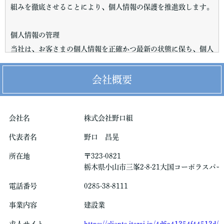
組みを徹底させることにより、個人情報の保護を推進致します。
個人情報の管理
当社は、お客さまの個人情報を正確かつ最新の状態に保ち、個人
情報への不正アクセス・紛失・破損・改ざん・漏洩などを防止す
るため、 セキュリティシステムの維持・管理体制の整備・社員
会社概要
教育の徹底等の必要な措置を講じ、安全対策を実施し個人情報の
厳重な管理を行ないます。
会社名
株式会社野口組
個人情報の利用目的
代表者名
野口 昌晃
お客さまからお預かりした個人情報は、当社からのご連絡や業務
所在地
〒323-0821
のご案内やご質問に対する回答として、電子メールや資料のご送
栃木県小山市三峯2-8-21大国コーポラスパー
付に利用いたします。
電話番号
0285-38-8111
個人情報の第三者への開示・提供の禁止
事業内容
建設業
当社は、お客さまよりお預かりした個人情報を適切に管理し、次