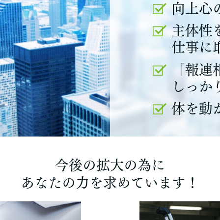
向上心
主体性
仕事に
「報連
しっか
体を動
今後の拡大の為に
あなたの力を求めています！