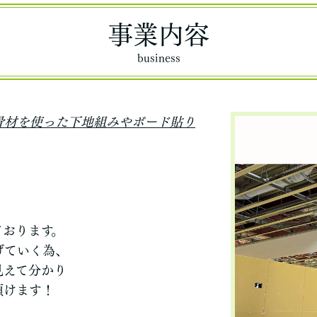
事業内容
business
骨材を使った下地組みや
ボード貼り
ております。
げていく為、
見えて分かり
頂けます！