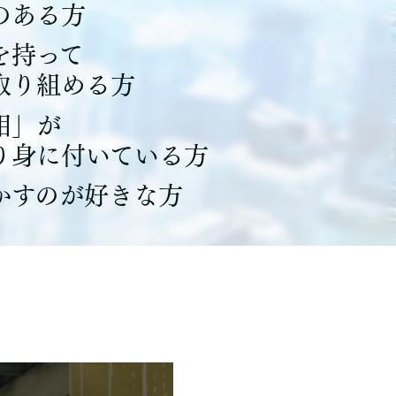
のある方
を持って
取り組める方
相」が
り身に付いている方
かすのが好きな方