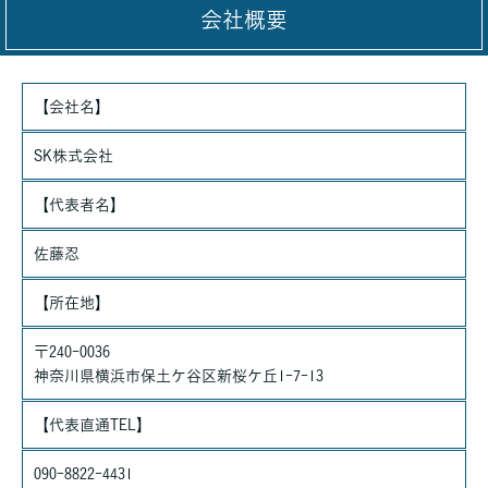
会社概要
個人情報の利用目的
お客さまからお預かりした個人情報は、当社からのご連絡や業務
のご案内やご質問に対する回答として、電子メールや資料のご送
【会社名】
付に利用いたします。
個人情報の第三者への開示・提供の禁止
SK株式会社
当社は、お客さまよりお預かりした個人情報を適切に管理し、次
のいずれかに該当する場合を除き、個人情報を第三者に開示いた
【代表者名】
しません。
佐藤忍
・お客さまの同意がある場合
・お客さまが希望されるサービスを行なうために当社が業務を委
【所在地】
託する業者に対して開示する場合
・法令に基づき開示することが必要である場合
〒240-0036
個人情報の安全対策
神奈川県横浜市保土ケ谷区新桜ケ丘1-7-13
当社は、個人情報の正確性及び安全性確保のために、セキュリテ
ィに万全の対策を講じています。
【代表直通TEL】
ご本人の照会
090-8822-4431
お客さまがご本人の個人情報の照会・修正・削除などをご希望さ