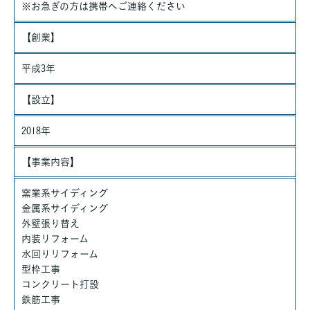
れる場合には、ご本人であることを確認の上、対応させていただ
※お急ぎの方は携帯へご連絡ください
きます。
【創業】
法令、規範の遵守と見直し
当社は、保有する個人情報に関して適用される日本の法令、その
平成3年
他規範を遵守するとともに、本ポリシーの内容を適宜見直し、そ
の改善に努めます。
【設立】
2018年
【事業内容】
窯業系サイディング
金属系サイディング
外壁張り替え
内装リフォーム
水回りリフォーム
型枠工事
コンクリート打設
鉄筋工事