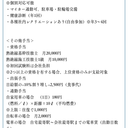
※個別対応可能
・マイカー通勤可、駐車場・駐輪場完備
・健康診断（年1回）
・各種社内レクリエーションあり(自由参加）※年3～4回
＜その他手当＞
・資格手当
熱絶縁基幹技能士 月20,000円
熱絶縁施工技能士1級 月10,000円
※初回試験料は会社負担
※2つ以上の資格を有する場合、上位資格のみが支給対象
・出張手当
日給額の+10％割り増し+2,500円（食事代）
・通勤手当
自家用車の場合 （1日）180円
（燃料／ℓ）×距離÷10ℓ（平均燃費）
※上限：往復で1,000円
自転車の場合 月2,000円
電車の場合 自宅最寄駅～会社最寄駅までの電車賃（出勤日数