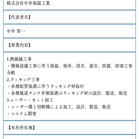
付に利用いたします。
株式会社中井保温工業
個人情報の第三者への開示・提供の禁止
【代表者名】
当社は、お客さまよりお預かりした個人情報を適切に管理し、次
のいずれかに該当する場合を除き、個人情報を第三者に開示いた
中井 智一
しません。
【事業内容】
・お客さまの同意がある場合
・お客さまが希望されるサービスを行なうために当社が業務を委
1.熱絶縁工事
託する業者に対して開示する場合
・機械設備工事に伴う保温、保冷、消音、遮音、防露、防凍工事
・法令に基づき開示することが必要である場合
全般
個人情報の安全対策
2.ラッキング工事
当社は、個人情報の正確性及び安全性確保のために、セキュリテ
・各種配管保護に伴うラッキング材取付
ィに万全の対策を講じています。
・各種風道タンク弁類保護のラッキング材の設計、製造、販売
3.レーザー・カット加工
ご本人の照会
・レーザー機と切断機による加工、設計、製造、販売
お客さまがご本人の個人情報の照会・修正・削除などをご希望さ
・システム開発
れる場合には、ご本人であることを確認の上、対応させていただ
きます。
【本社所在地】
法令、規範の遵守と見直し