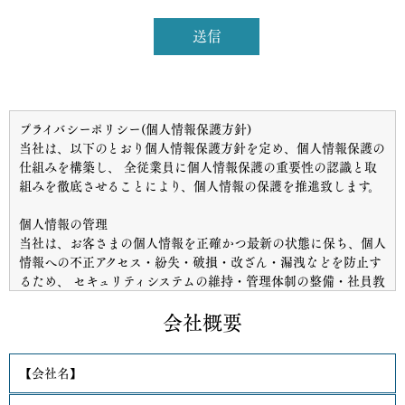
プライバシーポリシー(個人情報保護方針)
当社は、以下のとおり個人情報保護方針を定め、個人情報保護の
仕組みを構築し、 全従業員に個人情報保護の重要性の認識と取
組みを徹底させることにより、個人情報の保護を推進致します。
個人情報の管理
当社は、お客さまの個人情報を正確かつ最新の状態に保ち、個人
情報への不正アクセス・紛失・破損・改ざん・漏洩などを防止す
るため、 セキュリティシステムの維持・管理体制の整備・社員教
育の徹底等の必要な措置を講じ、安全対策を実施し個人情報の厳
重な管理を行ないます。
会社概要
個人情報の利用目的
【会社名】
お客さまからお預かりした個人情報は、当社からのご連絡や業務
のご案内やご質問に対する回答として、電子メールや資料のご送