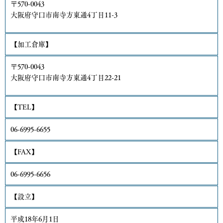
当社は、保有する個人情報に関して適用される日本の法令、その
〒570-0043
他規範を遵守するとともに、本ポリシーの内容を適宜見直し、そ
大阪府守口市南寺方東通4丁目11-3
の改善に努めます。
【加工倉庫】
〒570-0043
大阪府守口市南寺方東通4丁目22-21
【TEL】
06-6995-6655
【FAX】
06-6995-6656
【設立】
平成18年6月1日