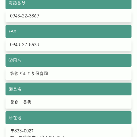
の改善に努めます。
電話番号
0943-22-3869
FAX
0943-22-8573
②園名
筑後どんぐり保育園
園長名
兒島 美香
所在地
〒833-0027