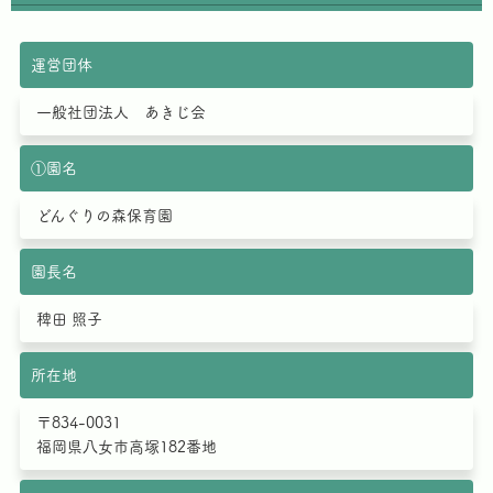
のご案内やご質問に対する回答として、電子メールや資料のご送
付に利用いたします。
運営団体
個人情報の第三者への開示・提供の禁止
当社は、お客さまよりお預かりした個人情報を適切に管理し、次
一般社団法人 あきじ会
のいずれかに該当する場合を除き、個人情報を第三者に開示いた
しません。
①園名
・お客さまの同意がある場合・お客さまが希望されるサービスを
行なうために当社が業務を委託する業者に対して開示する場合・
どんぐりの森保育園
法令に基づき開示することが必要である場合個人情報の安全対策
当社は、個人情報の正確性及び安全性確保のために、セキュリテ
園長名
ィに万全の対策を講じています。
稗田 照子
ご本人の照会
お客さまがご本人の個人情報の照会・修正・削除などをご希望さ
れる場合には、ご本人であることを確認の上、対応させていただ
所在地
きます。
〒834-0031
法令、規範の遵守と見直し
福岡県八女市高塚182番地
当社は、保有する個人情報に関して適用される日本の法令、その
他規範を遵守するとともに、本ポリシーの内容を適宜見直し、そ