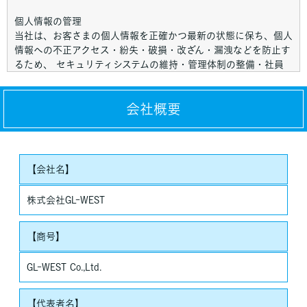
個人情報の管理
当社は、お客さまの個人情報を正確かつ最新の状態に保ち、個人
情報への不正アクセス・紛失・破損・改ざん・漏洩などを防止す
るため、 セキュリティシステムの維持・管理体制の整備・社員
教育の徹底等の必要な措置を講じ、安全対策を実施し個人情報の
厳重な管理を行ないます。
会社概要
個人情報の利用目的
お客さまからお預かりした個人情報は、当社からのご連絡や業務
のご案内やご質問に対する回答として、電子メールや資料のご送
付に利用いたします。
【会社名】
個人情報の第三者への開示・提供の禁止
株式会社GL-WEST
当社は、お客さまよりお預かりした個人情報を適切に管理し、次
のいずれかに該当する場合を除き、個人情報を第三者に開示いた
【商号】
しません。
・お客さまの同意がある場合
GL-WEST Co.,Ltd.
・お客さまが希望されるサービスを行なうために当社が業務を委
託する業者に対して開示する場合
【代表者名】