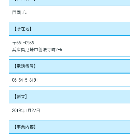
・法令に基づき開示することが必要である場合
個人情報の安全対策
門園 心
当社は、個人情報の正確性及び安全性確保のために、セキュリテ
ィに万全の対策を講じています。
【所在地】
ご本人の照会
お客さまがご本人の個人情報の照会・修正・削除などをご希望さ
〒661-0985
れる場合には、ご本人であることを確認の上、対応させていただ
兵庫県尼崎市善法寺町2-6
きます。
法令、規範の遵守と見直し
【電話番号】
当社は、保有する個人情報に関して適用される日本の法令、その
他規範を遵守するとともに、本ポリシーの内容を適宜見直し、そ
06-6415-8191
の改善に努めます。
【創立】
2019年1月27日
【事業内容】