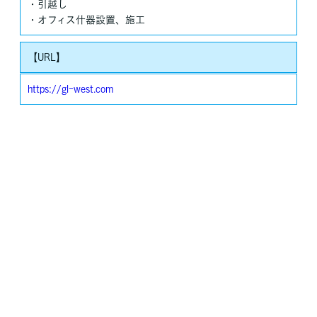
・引越し
・オフィス什器設置、施工
【URL】
https://gl-west.com