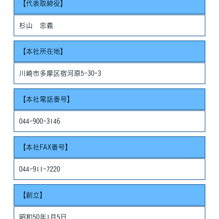
【代表取締役】
しません。
・お客さまの同意がある場合
杉山 忠義
・お客さまが希望されるサービスを行なうために当社が業務を委
託する業者に対して開示する場合
【本社所在地】
・法令に基づき開示することが必要である場合
個人情報の安全対策
川崎市多摩区宿河原5-30-3
当社は、個人情報の正確性及び安全性確保のために、セキュリテ
ィに万全の対策を講じています。
【本社電話番号】
ご本人の照会
お客さまがご本人の個人情報の照会・修正・削除などをご希望さ
044-900-3146
れる場合には、ご本人であることを確認の上、対応させていただ
きます。
【本社FAX番号】
法令、規範の遵守と見直し
当社は、保有する個人情報に関して適用される日本の法令、その
044-911-7220
他規範を遵守するとともに、本ポリシーの内容を適宜見直し、そ
の改善に努めます。
【創立】
昭和50年1月5日