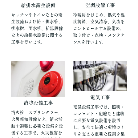
給排水衛生設備
空調設備工事
キッチンやトイレなどの衛
冷暖房をはじめ、換気や湿
生設備および給・排水管、
度調節、空気清浄、気流を
排水桝、雨水枡、給湯設備
コントロールする設備の、
などの給排水設備に関する
取り付け・点検・メンテナ
工事を行います。
ンスを行います。
電気工事
消防設備工事
電気設備工事では、照明・
消火栓、スプリンクラー、
コンセント・配線など建物
火災報知設備など、消火活
に必要な電気設備を設置
動や避難に必要な設備を設
し、安全で快適な環境づく
置する工事で、火災被害を
りを支える重要な役割を果