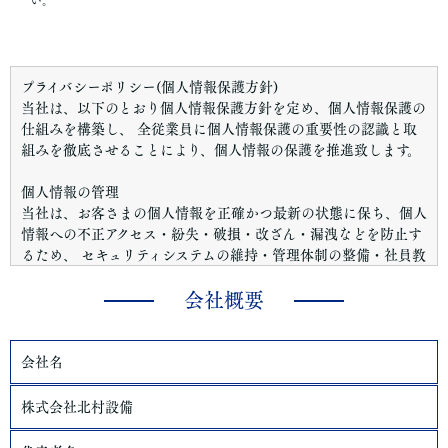
プライバシーポリシー(個人情報保護方針)
当社は、以下のとおり個人情報保護方針を定め、個人情報保護の
仕組みを構築し、 全従業員に個人情報保護の重要性の認識と取
組みを徹底させることにより、個人情報の保護を推進致します。
個人情報の管理
当社は、お客さまの個人情報を正確かつ最新の状態に保ち、個人
情報への不正アクセス・紛失・破損・改ざん・漏洩などを防止す
るため、 セキュリティシステムの維持・管理体制の整備・社員教
育の徹底等の必要な措置を講じ、安全対策を実施し個人情報の厳
重な管理を行ないます。
会社概要
個人情報の利用目的
お客さまからお預かりした個人情報は、当社からのご連絡や業務
会社名
のご案内やご質問に対する回答として、電子メールや資料のご送
付に利用いたします。
株式会社北村設備
個人情報の第三者への開示・提供の禁止