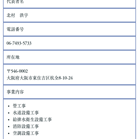
代表者名
当社は、お客さまよりお預かりした個人情報を適切に管理し、次
のいずれかに該当する場合を除き、個人情報を第三者に開示いた
北村 洪宇
しません。
電話番号
・お客さまの同意がある場合
・お客さまが希望されるサービスを行なうために当社が業務を委
06-7493-5733
託する業者に対して開示する場合
・法令に基づき開示することが必要である場合
所在地
個人情報の安全対策
当社は、個人情報の正確性及び安全性確保のために、セキュリテ
ィに万全の対策を講じています。
〒546-0002
大阪府大阪市東住吉区杭全8-10-24
ご本人の照会
お客さまがご本人の個人情報の照会・修正・削除などをご希望さ
事業内容
れる場合には、ご本人であることを確認の上、対応させていただ
きます。
管工事
水道設備工事
法令、規範の遵守と見直し
給排水衛生設備工事
当社は、保有する個人情報に関して適用される日本の法令、その
消防設備工事
他規範を遵守するとともに、本ポリシーの内容を適宜見直し、そ
空調設備工事
の改善に努めます。