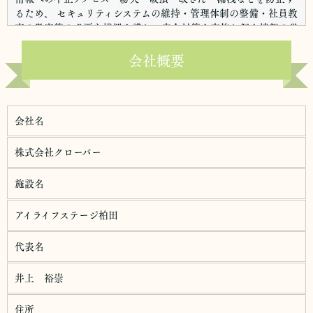
るため、 セキュリティシステムの維持・管理体制の整備・社員教
育の徹底等の必要な措置を講じ、安全対策を実施し個人情報の厳
重な管理を行ないます。
会社概要
個人情報の利用目的
お客さまからお預かりした個人情報は、当社からのご連絡や業務
のご案内やご質問に対する回答として、電子メールや資料のご送
付に利用いたします。
会社名
個人情報の第三者への開示・提供の禁止
当社は、お客さまよりお預かりした個人情報を適切に管理し、次
株式会社クローバー
のいずれかに該当する場合を除き、個人情報を第三者に開示いた
しません。
施設名
・お客さまの同意がある場合・お客さまが希望されるサービスを
アイライフステージ柏田
行なうために当社が業務を委託する業者に対して開示する場合・
法令に基づき開示することが必要である場合個人情報の安全対策
代表名
当社は、個人情報の正確性及び安全性確保のために、セキュリテ
ィに万全の対策を講じています。
井上 裕崇
ご本人の照会
お客さまがご本人の個人情報の照会・修正・削除などをご希望さ
住所