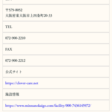
れる場合には、ご本人であることを確認の上、対応させていただ
きます。
〒579-8052
法令、規範の遵守と見直し
大阪府東大阪市上四条町20-33
当社は、保有する個人情報に関して適用される日本の法令、その
他規範を遵守するとともに、本ポリシーの内容を適宜見直し、そ
TEL
の改善に努めます。
072-900-2210
FAX
072-900-2212
公式サイト
https://clover-care.net
施設情報
https://www.minnanokaigo.com/facility/000-7436145972/