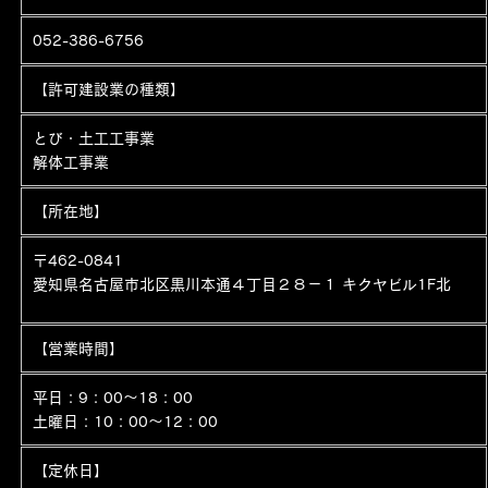
・お客さまの同意がある場合
・お客さまが希望されるサービスを行なうために当社が業務を委
052-386-6756
託する業者に対して開示する場合
・法令に基づき開示することが必要である場合
【許可建設業の種類】
個人情報の安全対策
当社は、個人情報の正確性及び安全性確保のために、セキュリテ
とび・土工工事業
ィに万全の対策を講じています。
解体工事業
ご本人の照会
お客さまがご本人の個人情報の照会・修正・削除などをご希望さ
【所在地】
れる場合には、ご本人であることを確認の上、対応させていただ
きます。
〒462-0841
愛知県名古屋市北区黒川本通４丁目２８−１ キクヤビル1F北
法令、規範の遵守と見直し
当社は、保有する個人情報に関して適用される日本の法令、その
他規範を遵守するとともに、本ポリシーの内容を適宜見直し、そ
【営業時間】
の改善に努めます。
平日：9：00～18：00
土曜日：10：00～12：00
【定休日】