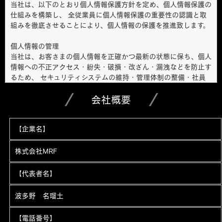
当社は、以下のとおり個人情報保護方針を定め、個人情報保護の
仕組みを構築し、 全従業員に個人情報保護の重要性の認識と取
組みを徹底させることにより、個人情報の保護を推進致します。
個人情報の管理
当社は、お客さまの個人情報を正確かつ最新の状態に保ち、個人
情報への不正アクセス・紛失・破損・改ざん・漏洩などを防止す
るため、 セキュリティシステムの維持・管理体制の整備・社員
教育の徹底等の必要な措置を講じ、安全対策を実施し個人情報の
厳重な管理を行ないます。
会社概要
個人情報の利用目的
【企業名】
お客さまからお預かりした個人情報は、当社からのご連絡や業務
のご案内やご質問に対する回答として、電子メールや資料のご送
付に利用いたします。
株式会社MRF
個人情報の第三者への開示・提供の禁止
【代表者名】
当社は、お客さまよりお預かりした個人情報を適切に管理し、次
のいずれかに該当する場合を除き、個人情報を第三者に開示いた
波多野 名瑠土
しません。
【電話番号】