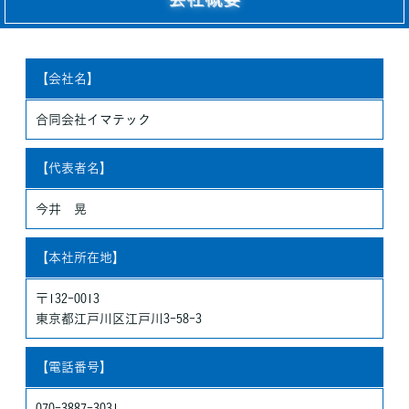
個人情報の利用目的
お客さまからお預かりした個人情報は、当社からのご連絡や業務
のご案内やご質問に対する回答として、電子メールや資料のご送
付に利用いたします。
【会社名】
個人情報の第三者への開示・提供の禁止
合同会社イマテック
当社は、お客さまよりお預かりした個人情報を適切に管理し、次
のいずれかに該当する場合を除き、個人情報を第三者に開示いた
【代表者名】
しません。
・お客さまの同意がある場合
今井 晃
・お客さまが希望されるサービスを行なうために当社が業務を委
託する業者に対して開示する場合
【本社所在地】
・法令に基づき開示することが必要である場合
個人情報の安全対策
〒132-0013
当社は、個人情報の正確性及び安全性確保のために、セキュリテ
東京都江戸川区江戸川3-58-3
ィに万全の対策を講じています。
ご本人の照会
【電話番号】
お客さまがご本人の個人情報の照会・修正・削除などをご希望さ
れる場合には、ご本人であることを確認の上、対応させていただ
070-3887-3031