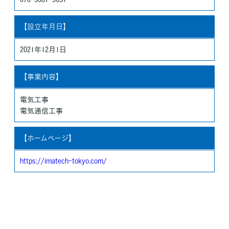
きます。
法令、規範の遵守と見直し
【設立年月日】
当社は、保有する個人情報に関して適用される日本の法令、その
他規範を遵守するとともに、本ポリシーの内容を適宜見直し、そ
2021年12月1日
の改善に努めます。
【事業内容】
電気工事
電気通信工事
【ホームページ】
https://imatech-tokyo.com/