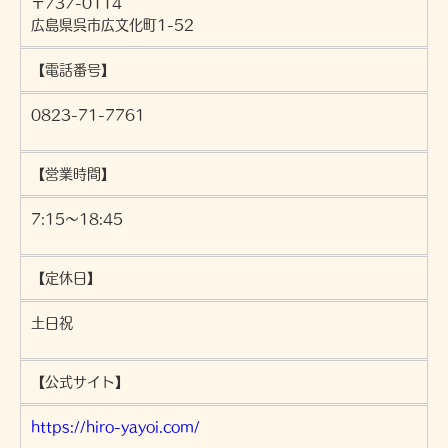
〒737-0114
ご本人の照会
広島県呉市広文化町1-52
お客さまがご本人の個人情報の照会・修正・削除などをご希望さ
れる場合には、ご本人であることを確認の上、対応させていただ
【電話番号】
きます。
0823-71-7761
法令、規範の遵守と見直し
当社は、保有する個人情報に関して適用される日本の法令、その
他規範を遵守するとともに、本ポリシーの内容を適宜見直し、そ
【営業時間】
の改善に努めます。
7:15～18:45
【定休日】
土日祝
【公式サイト】
https://hiro-yayoi.com/