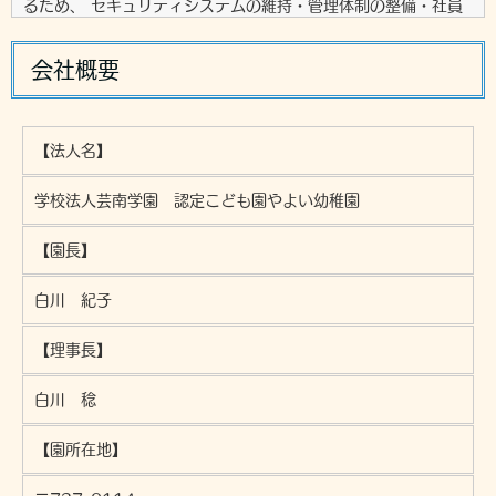
るため、 セキュリティシステムの維持・管理体制の整備・社員
教育の徹底等の必要な措置を講じ、安全対策を実施し個人情報の
厳重な管理を行ないます。
会社概要
個人情報の利用目的
お客さまからお預かりした個人情報は、当社からのご連絡や業務
のご案内やご質問に対する回答として、電子メールや資料のご送
【法人名】
付に利用いたします。
学校法人芸南学園 認定こども園やよい幼稚園
個人情報の第三者への開示・提供の禁止
当社は、お客さまよりお預かりした個人情報を適切に管理し、次
【園長】
のいずれかに該当する場合を除き、個人情報を第三者に開示いた
しません。
白川 紀子
・お客さまの同意がある場合
【理事長】
・お客さまが希望されるサービスを行なうために当社が業務を委
託する業者に対して開示する場合
白川 稔
・法令に基づき開示することが必要である場合
個人情報の安全対策
当社は、個人情報の正確性及び安全性確保のために、セキュリテ
【園所在地】
ィに万全の対策を講じています。