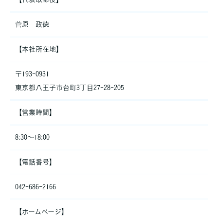
しません。
・お客さまの同意がある場合
菅原 政徳
・お客さまが希望されるサービスを行なうために当社が業務を委
託する業者に対して開示する場合
【本社所在地】
・法令に基づき開示することが必要である場合
個人情報の安全対策
当社は、個人情報の正確性及び安全性確保のために、セキュリテ
〒193-0931
ィに万全の対策を講じています。
東京都八王子市台町3丁目27-28-205
ご本人の照会
【営業時間】
お客さまがご本人の個人情報の照会・修正・削除などをご希望さ
れる場合には、ご本人であることを確認の上、対応させていただ
きます。
8:30～18:00
法令、規範の遵守と見直し
【電話番号】
当社は、保有する個人情報に関して適用される日本の法令、その
他規範を遵守するとともに、本ポリシーの内容を適宜見直し、そ
の改善に努めます。
042-686-2166
【ホームページ】