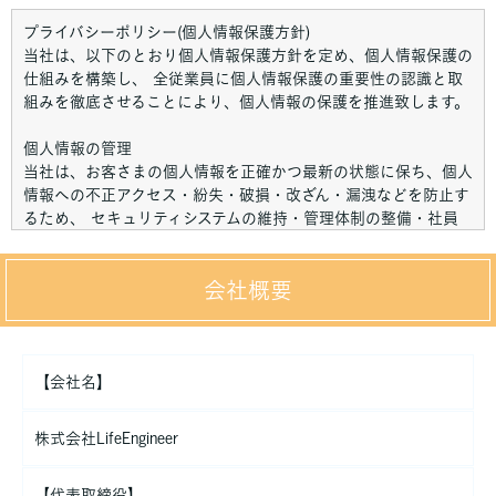
プライバシーポリシー(個人情報保護方針)
当社は、以下のとおり個人情報保護方針を定め、個人情報保護の
仕組みを構築し、 全従業員に個人情報保護の重要性の認識と取
組みを徹底させることにより、個人情報の保護を推進致します。
個人情報の管理
当社は、お客さまの個人情報を正確かつ最新の状態に保ち、個人
情報への不正アクセス・紛失・破損・改ざん・漏洩などを防止す
るため、 セキュリティシステムの維持・管理体制の整備・社員
教育の徹底等の必要な措置を講じ、安全対策を実施し個人情報の
厳重な管理を行ないます。
会社概要
個人情報の利用目的
お客さまからお預かりした個人情報は、当社からのご連絡や業務
のご案内やご質問に対する回答として、電子メールや資料のご送
付に利用いたします。
【会社名】
個人情報の第三者への開示・提供の禁止
株式会社LifeEngineer
当社は、お客さまよりお預かりした個人情報を適切に管理し、次
のいずれかに該当する場合を除き、個人情報を第三者に開示いた
【代表取締役】