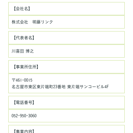
のご案内やご質問に対する回答として、電子メールや資料のご送
付に利用いたします。
【会社名】
個人情報の第三者への開示・提供の禁止
株式会社 明藤リンク
当社は、お客さまよりお預かりした個人情報を適切に管理し、次
のいずれかに該当する場合を除き、個人情報を第三者に開示いた
【代表者名】
しません。
・お客さまの同意がある場合
川喜田 博之
・お客さまが希望されるサービスを行なうために当社が業務を委
託する業者に対して開示する場合
【事業所住所】
・法令に基づき開示することが必要である場合
個人情報の安全対策
〒461-0015
当社は、個人情報の正確性及び安全性確保のために、セキュリテ
名古屋市東区東片端町23番地 東片端サンコービル4F
ィに万全の対策を講じています。
ご本人の照会
【電話番号】
お客さまがご本人の個人情報の照会・修正・削除などをご希望さ
れる場合には、ご本人であることを確認の上、対応させていただ
052-950-3060
きます。
法令、規範の遵守と見直し
【事業内容】