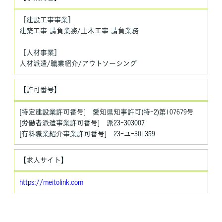
当社は、保有する個人情報に関して適用される日本の法令、その
他規範を遵守するとともに、本ポリシーの内容を適宜見直し、そ
［建設工事事業］
の改善に努めます。
建築工事 請負業務/土木工事 請負業務
［人材事業］
人材派遣/職業紹介/アウトソーシング
【許可番号】
[特定建設業許可番号] 愛知県知事許可(特-2)第107679号
[労働者派遣事業許可番号] 派23-303007
[有料職業紹介事業許可番号] 23-ユ-301359
【求人サイト】
https://meitolink.com