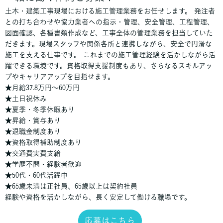
土木・建築工事現場における施工管理業務をお任せします。 発注者
との打ち合わせや協力業者への指示・管理、安全管理、工程管理、
図面確認、各種書類作成など、工事全体の管理業務を担当していた
だきます。現場スタッフや関係各所と連携しながら、安全で円滑な
施工を支える仕事です。 これまでの施工管理経験を活かしながら活
躍できる環境です。資格取得支援制度もあり、さらなるスキルアッ
プやキャリアアップを目指せます。
★月給37.8万円～60万円
★土日祝休み
★夏季・冬季休暇あり
★昇給・賞与あり
★退職金制度あり
★資格取得補助制度あり
★交通費実費支給
★学歴不問・経験者歓迎
★50代・60代活躍中
★65歳未満は正社員、65歳以上は契約社員
経験や資格を活かしながら、長く安定して働ける職場です。
応募はこちら