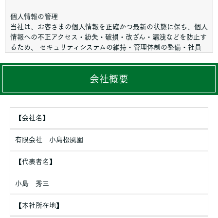
個人情報の管理
当社は、お客さまの個人情報を正確かつ最新の状態に保ち、個人
情報への不正アクセス・紛失・破損・改ざん・漏洩などを防止す
るため、 セキュリティシステムの維持・管理体制の整備・社員
教育の徹底等の必要な措置を講じ、安全対策を実施し個人情報の
厳重な管理を行ないます。
会社概要
個人情報の利用目的
お客さまからお預かりした個人情報は、当社からのご連絡や業務
のご案内やご質問に対する回答として、電子メールや資料のご送
【会社名】
付に利用いたします。
個人情報の第三者への開示・提供の禁止
有限会社 小島松風園
当社は、お客さまよりお預かりした個人情報を適切に管理し、次
のいずれかに該当する場合を除き、個人情報を第三者に開示いた
【代表者名】
しません。
小島 秀三
・お客さまの同意がある場合
・お客さまが希望されるサービスを行なうために当社が業務を委
【本社所在地】
託する業者に対して開示する場合