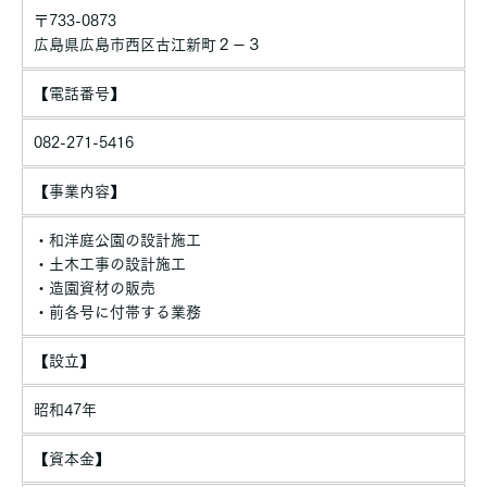
・法令に基づき開示することが必要である場合
〒733-0873
個人情報の安全対策
広島県広島市西区古江新町２－３
当社は、個人情報の正確性及び安全性確保のために、セキュリテ
ィに万全の対策を講じています。
【電話番号】
ご本人の照会
082-271-5416
お客さまがご本人の個人情報の照会・修正・削除などをご希望さ
れる場合には、ご本人であることを確認の上、対応させていただ
きます。
【事業内容】
法令、規範の遵守と見直し
・和洋庭公園の設計施工
当社は、保有する個人情報に関して適用される日本の法令、その
・土木工事の設計施工
他規範を遵守するとともに、本ポリシーの内容を適宜見直し、そ
・造園資材の販売
の改善に努めます。
・前各号に付帯する業務
【設立】
昭和47年
【資本金】