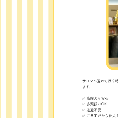
サロンへ連れて行く
ます。
-------------------
✅ 高齢犬も安心
✅ 多頭飼いOK
✅ 送迎不要
✅ ご自宅だから愛犬