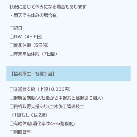
状況に応じて休みになる場合もあります
・雨天でも休みの場合有。
□祝日
□GW（4～5日）
□夏季休暇（5日間）
□年末年始休暇（7日間）
【福利厚生・各種手当】
□交通費支給（上限10,000円）
□退職金制度(入社後から中退共と建退協に加入)
□資格取得支援あり(土木施工管理技士
（1級もしくは2級）
□有給休暇(消化率は4～5割程度)
□制服貸与