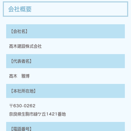
厳重な管理を行ないます。
会社概要
個人情報の利用目的
お客さまからお預かりした個人情報は、当社からのご連絡や業務
のご案内やご質問に対する回答として、電子メールや資料のご送
【会社名】
付に利用いたします。
髙木建設株式会社
個人情報の第三者への開示・提供の禁止
当社は、お客さまよりお預かりした個人情報を適切に管理し、次
のいずれかに該当する場合を除き、個人情報を第三者に開示いた
【代表者名】
しません。
髙木 雅博
・お客さまの同意がある場合
・お客さまが希望されるサービスを行なうために当社が業務を委
託する業者に対して開示する場合
【本社所在地】
・法令に基づき開示することが必要である場合
個人情報の安全対策
〒630-0262
当社は、個人情報の正確性及び安全性確保のために、セキュリテ
奈良県生駒市緑ケ丘1421番地
ィに万全の対策を講じています。
ご本人の照会
【電話番号】