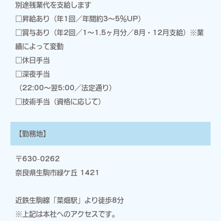
別途残業代を支給します
□昇給あり（年1回／年間約3～5％UP）
□賞与あり（年2回／1～1.5ヶ月分／8月・12月支給）※業
績によって変動
□休日手当
□深夜手当
（22:00～翌5:00／法定通り）
□技術手当（資格に応じて）
【勤務地】
〒630-0262
奈良県生駒市緑ケ丘 1421
近鉄生駒線「菜畑駅」より徒歩8分
※上記は本社へのアクセスです。