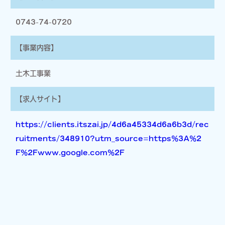
お客さまがご本人の個人情報の照会・修正・削除などをご希望さ
れる場合には、ご本人であることを確認の上、対応させていただ
0743-74-0720
きます。
法令、規範の遵守と見直し
【事業内容】
当社は、保有する個人情報に関して適用される日本の法令、その
他規範を遵守するとともに、本ポリシーの内容を適宜見直し、そ
土木工事業
の改善に努めます。
【求人サイト】
https://clients.itszai.jp/4d6a45334d6a6b3d/rec
ruitments/348910?utm_source=https%3A%2
F%2Fwww.google.com%2F