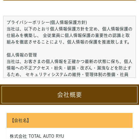
プライバシーポリシー(個人情報保護方針)
当社は、以下のとおり個人情報保護方針を定め、個人情報保護の
仕組みを構築し、 全従業員に個人情報保護の重要性の認識と取
組みを徹底させることにより、個人情報の保護を推進致します。
個人情報の管理
当社は、お客さまの個人情報を正確かつ最新の状態に保ち、個人
情報への不正アクセス・紛失・破損・改ざん・漏洩などを防止す
るため、 セキュリティシステムの維持・管理体制の整備・社員
教育の徹底等の必要な措置を講じ、安全対策を実施し個人情報の
厳重な管理を行ないます。
会社概要
個人情報の利用目的
お客さまからお預かりした個人情報は、当社からのご連絡や業務
のご案内やご質問に対する回答として、電子メールや資料のご送
付に利用いたします。
【会社名】
個人情報の第三者への開示・提供の禁止
株式会社 TOTAL AUTO RYU