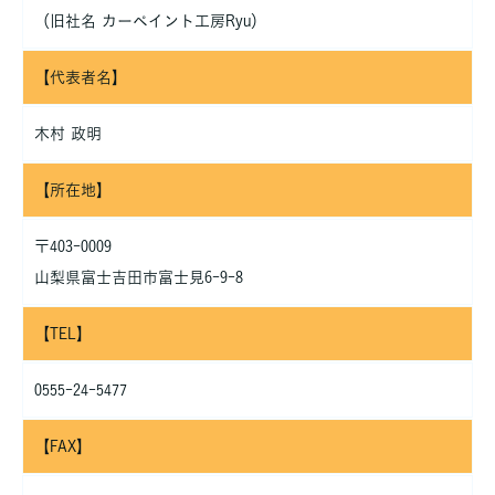
当社は、お客さまよりお預かりした個人情報を適切に管理し、次
（旧社名 カーペイント工房Ryu）
のいずれかに該当する場合を除き、個人情報を第三者に開示いた
しません。
【代表者名】
・お客さまの同意がある場合
・お客さまが希望されるサービスを行なうために当社が業務を委
木村 政明
託する業者に対して開示する場合
・法令に基づき開示することが必要である場合
個人情報の安全対策
【所在地】
当社は、個人情報の正確性及び安全性確保のために、セキュリテ
ィに万全の対策を講じています。
〒403-0009
山梨県富士吉田市富士見6-9-8
ご本人の照会
お客さまがご本人の個人情報の照会・修正・削除などをご希望さ
れる場合には、ご本人であることを確認の上、対応させていただ
【TEL】
きます。
0555-24-5477
法令、規範の遵守と見直し
当社は、保有する個人情報に関して適用される日本の法令、その
他規範を遵守するとともに、本ポリシーの内容を適宜見直し、そ
【FAX】
の改善に努めます。