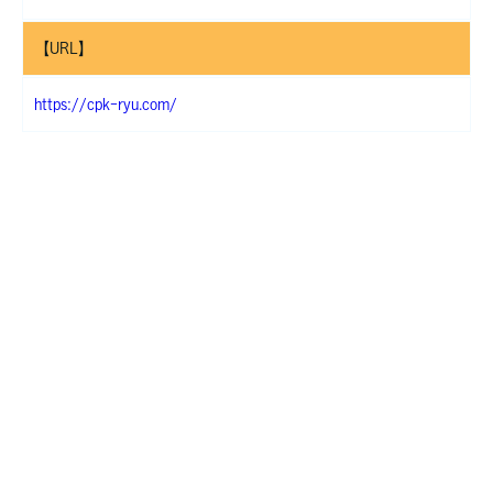
【URL】
https://cpk-ryu.com/