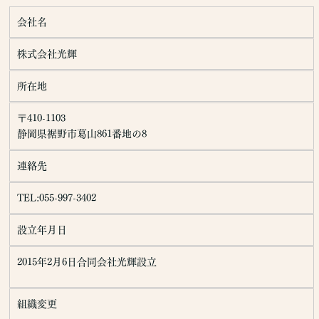
個人情報の利用目的
お客さまからお預かりした個人情報は、当社からのご連絡や業務
会社名
のご案内やご質問に対する回答として、電子メールや資料のご送
付に利用いたします。
株式会社光輝
個人情報の第三者への開示・提供の禁止
所在地
当社は、お客さまよりお預かりした個人情報を適切に管理し、次
のいずれかに該当する場合を除き、個人情報を第三者に開示いた
〒410-1103
しません。
静岡県裾野市葛山861番地の8
・お客さまの同意がある場合
連絡先
・お客さまが希望されるサービスを行なうために当社が業務を委
託する業者に対して開示する場合
・法令に基づき開示することが必要である場合
TEL:055-997-3402
個人情報の安全対策
当社は、個人情報の正確性及び安全性確保のために、セキュリテ
設立年月日
ィに万全の対策を講じています。
2015年2月6日合同会社光輝設立
ご本人の照会
お客さまがご本人の個人情報の照会・修正・削除などをご希望さ
れる場合には、ご本人であることを確認の上、対応させていただ
組織変更
きます。