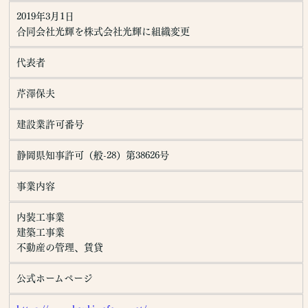
2019年3月1日
法令、規範の遵守と見直し
合同会社光輝を株式会社光輝に組織変更
当社は、保有する個人情報に関して適用される日本の法令、その
他規範を遵守するとともに、本ポリシーの内容を適宜見直し、そ
代表者
の改善に努めます。
芹澤保夫
建設業許可番号
静岡県知事許可（般-28）第38626号
事業内容
内装工事業
建築工事業
不動産の管理、賃貸
公式ホームページ