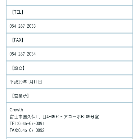
【TEL】
ご本人の照会
お客さまがご本人の個人情報の照会・修正・削除などをご希望さ
れる場合には、ご本人であることを確認の上、対応させていただ
054-287-2033
きます。
【FAX】
法令、規範の遵守と見直し
当社は、保有する個人情報に関して適用される日本の法令、その
054-287-2034
他規範を遵守するとともに、本ポリシーの内容を適宜見直し、そ
の改善に努めます。
【設立】
平成29年1月11日
【営業所】
Growth
富士市国久保1丁目4-35ピュアコーポB105号室
TEL:0545-67-0091
FAX:0545-67-0092