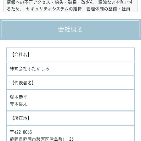
情報への不正アクセス・紛失・破損・改ざん・漏洩などを防止す
るため、 セキュリティシステムの維持・管理体制の整備・社員
教育の徹底等の必要な措置を講じ、安全対策を実施し個人情報の
厳重な管理を行ないます。
会社概要
個人情報の利用目的
お客さまからお預かりした個人情報は、当社からのご連絡や業務
のご案内やご質問に対する回答として、電子メールや資料のご送
【会社名】
付に利用いたします。
個人情報の第三者への開示・提供の禁止
株式会社ふたがしら
当社は、お客さまよりお預かりした個人情報を適切に管理し、次
のいずれかに該当する場合を除き、個人情報を第三者に開示いた
【代表者名】
しません。
塚本恭平
・お客さまの同意がある場合
青木裕太
・お客さまが希望されるサービスを行なうために当社が業務を委
託する業者に対して開示する場合
【所在地】
・法令に基づき開示することが必要である場合
個人情報の安全対策
〒422-8056
当社は、個人情報の正確性及び安全性確保のために、セキュリテ
静岡県静岡市駿河区津島町11-25
ィに万全の対策を講じています。