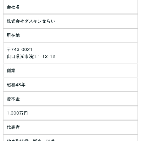
個人情報の利用目的
会社名
お客さまからお預かりした個人情報は、当社からのご連絡や業務
のご案内やご質問に対する回答として、電子メールや資料のご送
株式会社ダスキンせらい
付に利用いたします。
個人情報の第三者への開示・提供の禁止
所在地
当社は、お客さまよりお預かりした個人情報を適切に管理し、次
のいずれかに該当する場合を除き、個人情報を第三者に開示いた
〒743-0021
しません。
山口県光市浅江1-12-12
・お客さまの同意がある場合
創業
・お客さまが希望されるサービスを行なうために当社が業務を委
託する業者に対して開示する場合
昭和43年
・法令に基づき開示することが必要である場合
個人情報の安全対策
資本金
当社は、個人情報の正確性及び安全性確保のために、セキュリテ
ィに万全の対策を講じています。
1,000万円
ご本人の照会
お客さまがご本人の個人情報の照会・修正・削除などをご希望さ
代表者
れる場合には、ご本人であることを確認の上、対応させていただ
きます。