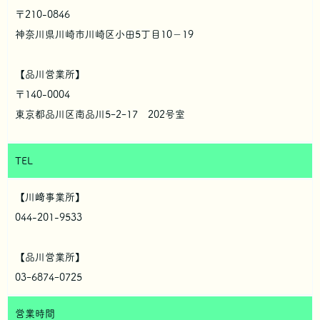
〒210-0846
ご本人の照会
神奈川県川崎市川崎区小田5丁目10－19
お客さまがご本人の個人情報の照会・修正・削除などをご希望さ
れる場合には、ご本人であることを確認の上、対応させていただ
きます。
【品川営業所】
〒140-0004
法令、規範の遵守と見直し
東京都品川区南品川5ｰ2ｰ17 202号室
当社は、保有する個人情報に関して適用される日本の法令、その
他規範を遵守するとともに、本ポリシーの内容を適宜見直し、そ
の改善に努めます。
TEL
【川﨑事業所】
044-201-9533
【品川営業所】
03ｰ6874ｰ0725
営業時間