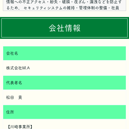
情報への不正アクセス・紛失・破損・改ざん・漏洩などを防止す
るため、 セキュリティシステムの維持・管理体制の整備・社員
教育の徹底等の必要な措置を講じ、安全対策を実施し個人情報の
厳重な管理を行ないます。
会社情報
個人情報の利用目的
お客さまからお預かりした個人情報は、当社からのご連絡や業務
のご案内やご質問に対する回答として、電子メールや資料のご送
付に利用いたします。
会社名
個人情報の第三者への開示・提供の禁止
株式会社M.A
当社は、お客さまよりお預かりした個人情報を適切に管理し、次
のいずれかに該当する場合を除き、個人情報を第三者に開示いた
しません。
代表者名
・お客さまの同意がある場合
松田 貢
・お客さまが希望されるサービスを行なうために当社が業務を委
託する業者に対して開示する場合
・法令に基づき開示することが必要である場合
住所
個人情報の安全対策
当社は、個人情報の正確性及び安全性確保のために、セキュリテ
【川崎事業所】
ィに万全の対策を講じています。