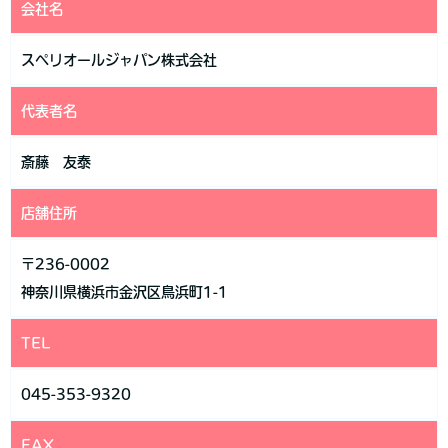
会社名
当社は、お客さまよりお預かりした個人情報を適切に管理し、次
のいずれかに該当する場合を除き、個人情報を第三者に開示いた
しません。
スペリオールジャパン株式会社
・お客さまの同意がある場合
代表者名
・お客さまが希望されるサービスを行なうために当社が業務を委
託する業者に対して開示する場合
・法令に基づき開示することが必要である場合
斎藤 友泰
個人情報の安全対策
当社は、個人情報の正確性及び安全性確保のために、セキュリテ
店舗住所
ィに万全の対策を講じています。
〒236-0002
ご本人の照会
お客さまがご本人の個人情報の照会・修正・削除などをご希望さ
神奈川県横浜市金沢区鳥浜町1-1
れる場合には、ご本人であることを確認の上、対応させていただ
きます。
TEL
法令、規範の遵守と見直し
当社は、保有する個人情報に関して適用される日本の法令、その
045-353-9320
他規範を遵守するとともに、本ポリシーの内容を適宜見直し、そ
の改善に努めます。
FAX