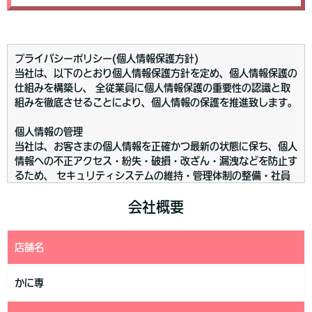
プライバシーポリシー(個人情報保護方針)
当社は、以下のとおり個人情報保護方針を定め、個人情報保護の
仕組みを構築し、 全従業員に個人情報保護の重要性の認識と取
組みを徹底させることにより、個人情報の保護を推進致します。
個人情報の管理
当社は、お客さまの個人情報を正確かつ最新の状態に保ち、個人
情報への不正アクセス・紛失・破損・改ざん・漏洩などを防止す
るため、 セキュリティシステムの維持・管理体制の整備・社員
教育の徹底等の必要な措置を講じ、安全対策を実施し個人情報の
厳重な管理を行ないます。
会社概要
個人情報の利用目的
店舗名
お客さまからお預かりした個人情報は、当社からのご連絡や業務
のご案内やご質問に対する回答として、電子メールや資料のご送
付に利用いたします。
かに専
個人情報の第三者への開示・提供の禁止