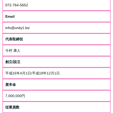
・お客さまが希望されるサービスを行なうために当社が業務を委
072-764-5652
託する業者に対して開示する場合
・法令に基づき開示することが必要である場合
Email
個人情報の安全対策
当社は、個人情報の正確性及び安全性確保のために、セキュリテ
info@unity1.biz
ィに万全の対策を講じています。
代表取締役
ご本人の照会
お客さまがご本人の個人情報の照会・修正・削除などをご希望さ
れる場合には、ご本人であることを確認の上、対応させていただ
今村 康人
きます。
創立/設立
法令、規範の遵守と見直し
当社は、保有する個人情報に関して適用される日本の法令、その
平成16年4月1日/平成18年12月1日
他規範を遵守するとともに、本ポリシーの内容を適宜見直し、そ
の改善に努めます。
資本金
7,000,000円
従業員数