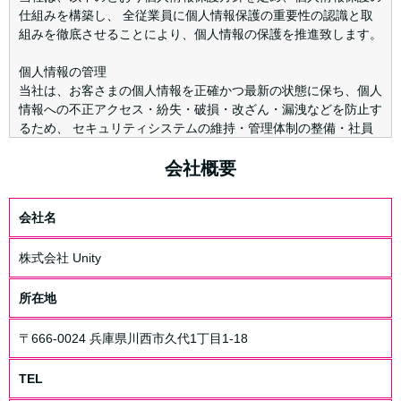
仕組みを構築し、 全従業員に個人情報保護の重要性の認識と取
組みを徹底させることにより、個人情報の保護を推進致します。
個人情報の管理
当社は、お客さまの個人情報を正確かつ最新の状態に保ち、個人
情報への不正アクセス・紛失・破損・改ざん・漏洩などを防止す
るため、 セキュリティシステムの維持・管理体制の整備・社員
教育の徹底等の必要な措置を講じ、安全対策を実施し個人情報の
厳重な管理を行ないます。
会社概要
個人情報の利用目的
会社名
お客さまからお預かりした個人情報は、当社からのご連絡や業務
のご案内やご質問に対する回答として、電子メールや資料のご送
株式会社 Unity
付に利用いたします。
個人情報の第三者への開示・提供の禁止
所在地
当社は、お客さまよりお預かりした個人情報を適切に管理し、次
のいずれかに該当する場合を除き、個人情報を第三者に開示いた
〒666-0024 兵庫県川西市久代1丁目1-18
しません。
TEL
・お客さまの同意がある場合