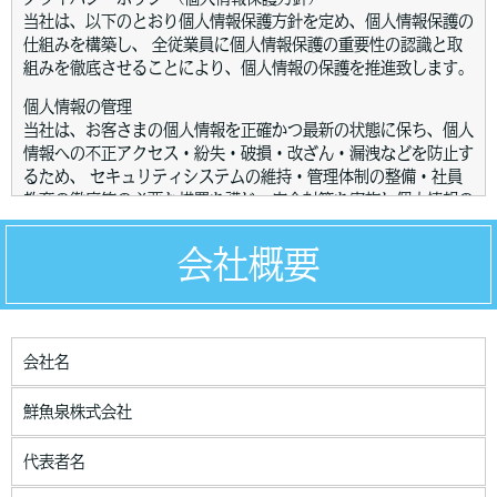
当社は、以下のとおり個人情報保護方針を定め、個人情報保護の
仕組みを構築し、 全従業員に個人情報保護の重要性の認識と取
組みを徹底させることにより、個人情報の保護を推進致します。
個人情報の管理
当社は、お客さまの個人情報を正確かつ最新の状態に保ち、個人
情報への不正アクセス・紛失・破損・改ざん・漏洩などを防止す
るため、 セキュリティシステムの維持・管理体制の整備・社員
教育の徹底等の必要な措置を講じ、安全対策を実施し個人情報の
厳重な管理を行ないます。
会社概要
個人情報の利用目的
お客さまからお預かりした個人情報は、当社からのご連絡や業務
のご案内やご質問に対する回答として、電子メールや資料のご送
付に利用いたします。
会社名
個人情報の第三者への開示・提供の禁止
当社は、お客さまよりお預かりした個人情報を適切に管理し、次
鮮魚泉株式会社
のいずれかに該当する場合を除き、個人情報を第三者に開示いた
しません。
代表者名
・お客さまの同意がある場合・お客さまが希望されるサービスを