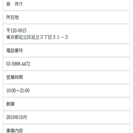
行なうために当社が業務を委託する業者に対して開示する場合・
泉 洋介
法令に基づき開示することが必要である場合個人情報の安全対策
当社は、個人情報の正確性及び安全性確保のために、セキュリテ
所在地
ィに万全の対策を講じています。
ご本人の照会
〒120-0015
お客さまがご本人の個人情報の照会・修正・削除などをご希望さ
東京都足立区足立３丁目３１−３
れる場合には、ご本人であることを確認の上、対応させていただ
きます。
電話番号
法令、規範の遵守と見直し
03-5888-4472
当社は、保有する個人情報に関して適用される日本の法令、その
他規範を遵守するとともに、本ポリシーの内容を適宜見直し、そ
営業時間
の改善に努めます。
10:00～21:00
創業
2019年10月
事業内容