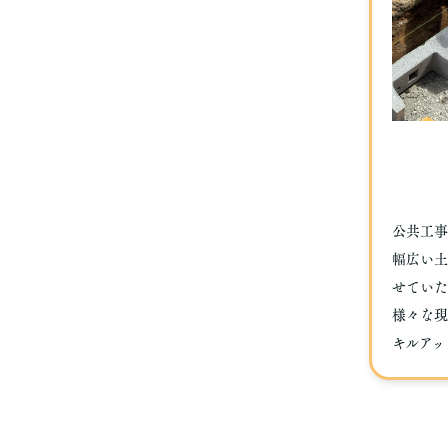
公共工事
幅広い土
せていた
様々な現
キルアッ