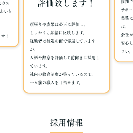
評価致します！
惺翔
代のス
サポー
あいと
業務
頑張りや成果は公正に評価し、
は、
しっかりと昇給に反映します。
会社
ます！
経験者は待遇の面で優遇しています
安心
が、
さい
人柄や熱意を評価して前向きに採用し
ています。
社内の教育制度が整っているので、
一人前の職人を目指せます。
採用情報